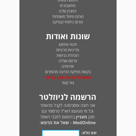
חיפוש רופאים
מחשבונים
המגזין שלנו
פורום טיפול משפחתי
פורום ניתוחי קטרקט
שונות ואודות
תנאי שימוש
מדיניות פרטיות
הצהרת נגישות
פרסם אצלנו
אודותינו
בקשת מחיקת הודעה מהפורום
טופס לדיווח על תוכן בעייתי
צור קשר
הרשמה לניוזלטר
אני רוצה ומסכים/ה לקבל מהאתר
וכל מי מטעמו דוא"ל פרסומי עם
תוכן
מעניין
בהתאם לתכני האתר
MedOnline - שאל את הרופא
:
שם מלא: