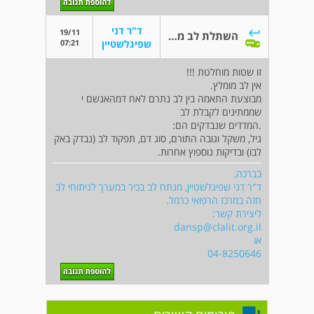
ד"ר דני
19/11
השתלת לב מתרומה
07:21
שפיגלשטיין
זו שטות מוחלטת !!!
אין לב מומלץ.
מבוצעת התאמה בין לב נתרם לאח דמהאנשם י
שממתינים לקבלת לב
.המדדים שנבדקים הם:
גיל, משקל וגובה התורם, סוג דם, תפקוד לב (נבדק באק
לבו) ובדיקות נוספוץ אחרות.
בברכה,
ד"ר דני שפיגלשטיין, מנתח לב בכיר במערך לניתוחי לב
חזה במרכז הרפואי כרמל.
ליצירת קשר:
dansp@clalit.org.il
או
04-8250646