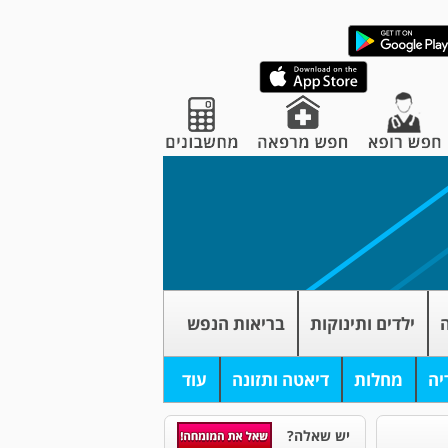
ה
ילדים ותינוקות
בריאות הנפש
יה
מחלות
דיאטה ותזונה
עוד
יש שאלה?