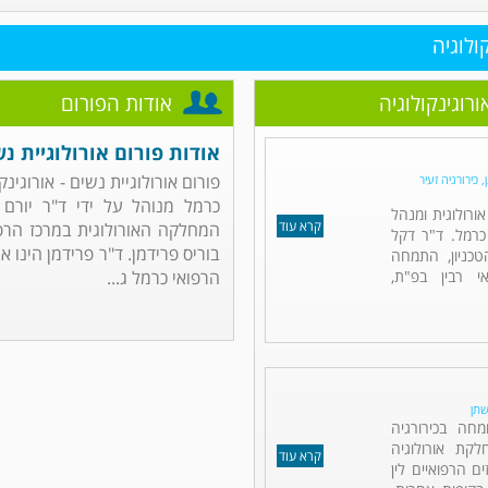
ולוגיה
ורוגינקולוגיה
אודות הפורום
אודות פורום אורולוגיית נש
פורום אורולוגיית נשים - אורוגינ
 כירורגיה זעיר
כרמל מנוהל על ידי ד"ר יורם ד
אורולוגית ומנהל
קרא עוד
המחלקה האורולוגית במרכז הרפו
כרמל. ד"ר דקל
בוריס פרידמן. ד"ר פרידמן הינו א
כניון, התמחה
אי רבין בפ"ת,
הרפואי כרמל ג...
שתן
מחה בכירורגיה
לקת אורולוגיה
קרא עוד
ם הרפואיים לין