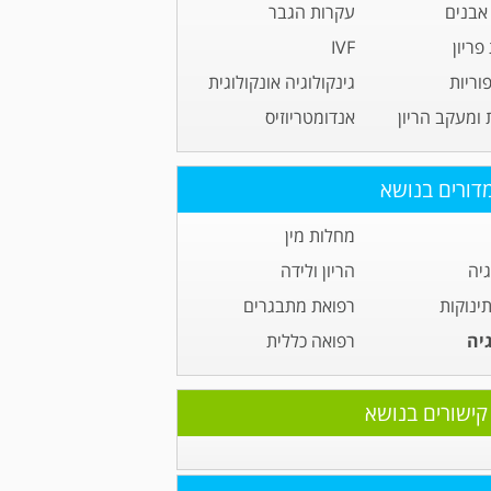
אבנים
עקרות הגבר
ריון
IVF
וריות
גינקולוגיה אונקולוגית
 ומעקב הריון
אנדומטריוזיס
דורים בנושא
מחלות מין
גיה
הריון ולידה
תינוקות
רפואת מתבגרים
גיה
רפואה כללית
קישורים בנושא