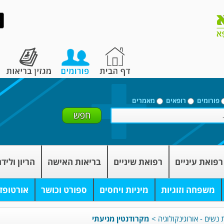
פורומים
רופאים
מאמרים
רפואת עיניים
רפואת שיניים
בריאות האישה
הריון וליד
משפחה וזוגיות
מיניות ויחסים
ספורט וכושר
אורטופד
 נשים - אורוגינקולוגיה
>
מקרודנטין מניעתי