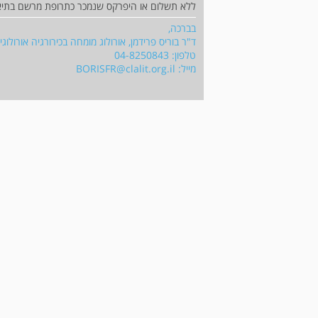
ללא תשלום או היפרקס שנמכר כתרופת מרשם בתי
בברכה,
ד"ר בוריס פרידמן, אורולוג מומחה בכירורגיה אורולו
טלפון: 04-8250843
מייל:
BORISFR@clalit.org.il