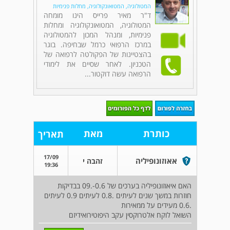
המטולוגיה, המטואונקולוגיה, מחלות פנימיות
ד"ר מאיר פרייס הינו מומחה
המטולוגיה, המטואונקולוגיה ומחלות
פנימיות, ומנהל המכון להמטולוגיה
במרכז הרפואי כרמל שבחיפה. בוגר
בהצטיינות של הפקולטה לרפואה של
הטכניון. לאחר שסיים את לימודי
הרפואה עשה דוקטור...
כותרת
מאת
תאריך
17/09
אאוזונופיליה
זהבה י
19:36
האם איאוזונופיליה בערכים של 0.6-.09 בבדיקות
חוזרות במשך שנים לעיתים .0.8 לעיתים 0.9 לעיתים
.0.6 מעידים על ממאירות
השואל לוקח אלטרוקסין עקב היפוטירואידיזם