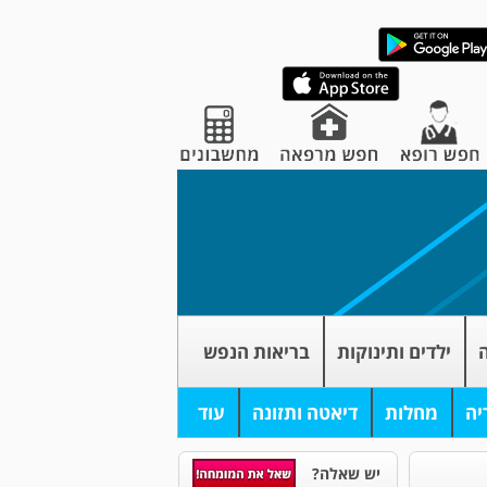
ה
ילדים ותינוקות
בריאות הנפש
יה
מחלות
דיאטה ותזונה
עוד
יש שאלה?