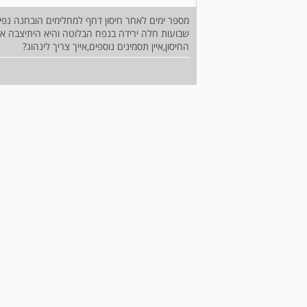
מספר ימים לאחר חיסון דחף למחלימים הובחנה נפ
החיסון,איין תסמינים נוספים,אייך צריך לינהוג?