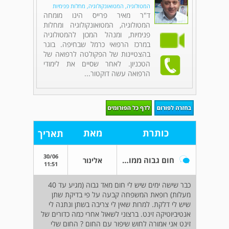
המטולוגיה, המטואונקולוגיה, מחלות פנימיות
ד"ר מאיר פרייס הינו מומחה
המטולוגיה, המטואונקולוגיה ומחלות
פנימיות, ומנהל המכון להמטולוגיה
במרכז הרפואי כרמל שבחיפה. בוגר
בהצטיינות של הפקולטה לרפואה של
הטכניון. לאחר שסיים את לימודי
הרפואה עשה דוקטור...
כותרת
מאת
תאריך
30/06
חום גבוה ממושך ואנטיביוטיקה
אלינור
11:51
כבר שישה ימים שיש לי חום מאד גבוה (מגיע עד 40
מעלות) רופאת המשפחה קבעה על פי בדיקת שתן
שיש לי דלקת. למרות שאין לי צריבה בשתן ונתנה לי
אנטיביוטיקה זינט. ברצוני לשאול אחרי כמה כדורים של
זינט אני אמורה לחוש שיפור עם החום ? החום שלי