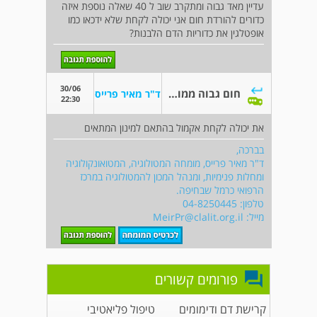
עדיין מאד גבוה ומתקרב שוב ל 40 שאלה נוספת איזה
כדורים להורדת חום אני יכולה לקחת שלא ידכאו כמו
אופטלגין את כדוריות הדם הלבנות?
30/06
חום גבוה ממושך ואנטיביוטיקה
ד"ר מאיר פרייס
22:30
את יכולה לקחת אקמול בהתאם למינון המתאים
בברכה,
ד"ר מאיר פרייס, מומחה המטולוגיה, המטואונקולוגיה
ומחלות פנימיות, ומנהל המכון להמטולוגיה במרכז
הרפואי כרמל שבחיפה.
טלפון: 04-8250445
מייל:
MeirPr@clalit.org.il
פורומים קשורים
קרישת דם ודימומים
טיפול פליאטיבי