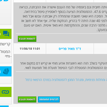
היתה חיובית וגם ביופסיה של מח העצם אישרה את ההבחנה, כנראה
במצב התחלתי.. אני בת 66. המוגלובין 15.6 המטוקריט 47.6. ההמטולוגית הציעה בנוסף לאספירין טיפול בהידראה.
ול. הסיבה היא שאני חושבת שהמחלה רק אובחנה עכשו אבל מאז
ומתמיד היה לי דם צמיג והיה קושי בבדיקות דם. גם לפני 40 שנה היתה לי בהריון, הנתקות שליה. אף אחד לא חשב אז
ה מלפני הרבה שנים, וההתקדמות היא מאד איטית. האם יש טעם
במעקב.
פ
קרישת 
ד"ר מאיר פרייס
11:01 11/06/18
המטולו
- כללי
עיקרי בשלב הזה הוא היווצרות ארוע מוחי או קריש דם במקום אחר
עם ההמטולוגית המטפלת לגבי הטיפול תועלת מול תופעות לוואי.
מ
 ומחלות פנימיות, ומנהל המכון להמטולוגיה במרכז הרפואי כרמל