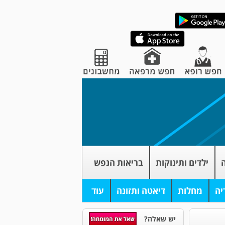
ה
ילדים ותינוקות
בריאות הנפש
יה
מחלות
דיאטה ותזונה
עוד
יש שאלה?