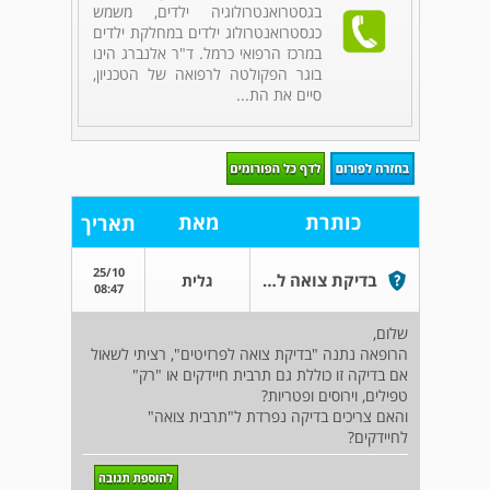
בגסטרואנטרולוגיה ילדים, משמש
כגסטרואנטרולוג ילדים במחלקת ילדים
במרכז הרפואי כרמל. ד"ר אלנברג הינו
בוגר הפקולטה לרפואה של הטכניון,
סיים את הת...
כותרת
מאת
תאריך
25/10
בדיקת צואה לבת שנתיים
גלית
08:47
שלום,
הרופאה נתנה "בדיקת צואה לפרזיטים", רציתי לשאול
אם בדיקה זו כוללת גם תרבית חיידקים או "רק"
טפילים, וירוסים ופטריות?
והאם צריכים בדיקה נפרדת ל"תרבית צואה"
לחיידקים?