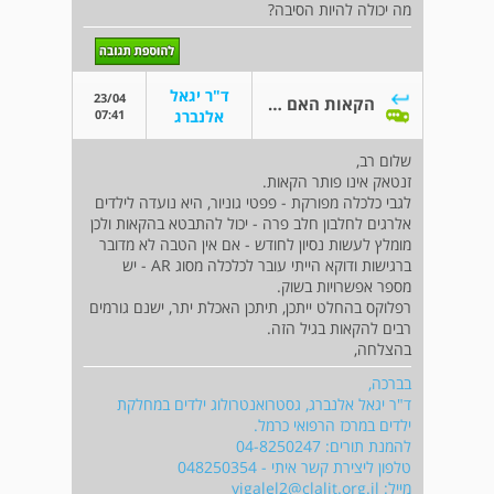
מה יכולה להיות הסיבה?
ד"ר יגאל
23/04
הקאות האם מדובר על רפלוקס
07:41
אלנברג
שלום רב,
זנטאק אינו פותר הקאות.
לגבי כלכלה מפורקת - פפטי גוניור, היא נועדה לילדים
אלרגים לחלבון חלב פרה - יכול להתבטא בהקאות ולכן
מומלץ לעשות נסיון לחודש - אם אין הטבה לא מדובר
ברגישות ודוקא הייתי עובר לכלכלה מסוג AR - יש
מספר אפשרויות בשוק.
רפלוקס בהחלט ייתכן, תיתכן האכלת יתר, ישנם גורמים
רבים להקאות בגיל הזה.
בהצלחה,
בברכה,
ד"ר יגאל אלנברג, גסטרואנטרולוג ילדים במחלקת
ילדים במרכז הרפואי כרמל.
להמנת תורים: 04-8250247
טלפון ליצירת קשר איתי - 048250354
מייל:
yigalel2@clalit.org.il