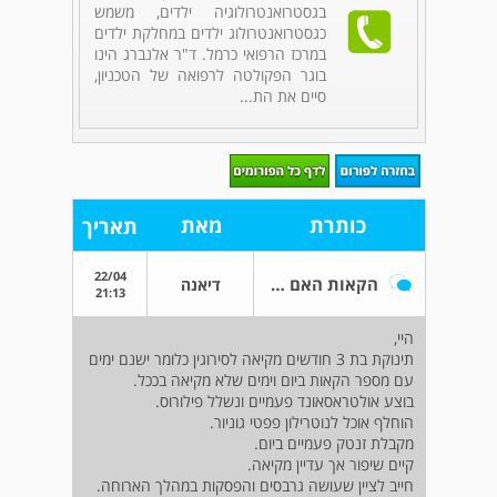
בגסטרואנטרולוגיה ילדים, משמש
כגסטרואנטרולוג ילדים במחלקת ילדים
במרכז הרפואי כרמל. ד"ר אלנברג הינו
בוגר הפקולטה לרפואה של הטכניון,
סיים את הת...
כותרת
מאת
תאריך
22/04
הקאות האם מדובר על רפלוקס
דיאנה
21:13
היי,
תינוקת בת 3 חודשים מקיאה לסירוגין כלומר ישנם ימים
עם מספר הקאות ביום וימים שלא מקיאה בככל.
בוצע אולטראסאונד פעמיים ונשלל פילורוס.
הוחלף אוכל לנוטרילון פפטי גוניור.
מקבלת זנטק פעמיים ביום.
קיים שיפור אך עדיין מקיאה.
חייב לציין שעושה גרבסים והפסקות במהלך הארוחה.