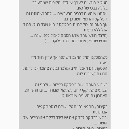
מגיל 7 חודשים לערך יש לבני תקופות שמתעורר
בלילה בבכי של כאב
ואנחנו שומעים דברים מבעבעים ... להתרשמותנו זה
ריפלוקס והרופא חשב כך גם.
אך האם זה יכול להיות ריפלוקס ? הוא אוכל רגיל. תמיד
אכל ללא בעיות.
(מלבד חודש אחד שלא הסכים לאכול לפני שנה ...
חודש שהגיע אחרי כמה ימי ריפלוקס ... )
כשהפסקנו תמל המצב השתפר אך עדיין חוזר מדי
פעם...
הפסקתי גם מאכלי חלב (מלבד גבינה צהובה) כי לדעתי
הם גם קשורים לזה.
בשבוע האחרון שוב ריפלוקס בלילות... ולפני זה
שבועיים של קקי קרוב לשלשול שבורח ... ובחודש וחצי
האחרון גם העינים שורפות לו.
בקיצור , הרופא נתן זנטק ושולח לגסטרוקופיה
אבחנתית.
וביקש בבדיקה לבדוק אם יש לילד דלקת איזונפילית של
הושט ...
בקיצור , האם חייבים ?