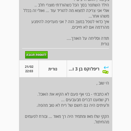
הילד השתפר בסך הכל כשהורדתי מוצרי חלב ..
אולי אני צריכה למצוא מה להוריד עוד ... ואולי זה בכלל
משהו אחר...
איך כדאי לטפל במצב הזה ? אני מעדיפה להימנע
מהרדמה אם לא חייבים.
תודה וסליחה על האורך....
נורית
21/02
ריפלוקס בן 3 וגסטרוקופיה אבחנתית
נורית
22:03
הי שוב ,
לא כתבתי - בני אף פעם לא הקיא את האוכל.
רק שמענו דברים מבעבעים ...
ולעיתים היה גם רושם של ריח לא טוב מהפה.
הקקי שלו מאז ומתמיד היה רך מאוד ... ובורח לפעמים
מהחיתול.