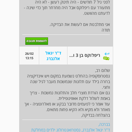
לפני גיל 7 חודשים - היה תינוק רעשן - לא היה
מתעורר עם ריפלוקס אבל היה מחרחר תוך כדי שינה -
לדעתנו מהוושט.
אני מתלבטת אם לעשות את הבדיקה.
תודה
ד"ר יגאל
26/02
ריפלוקס בן 3 וגסטרוקופיה אבחנתית
13:15
אלנברג
שלום רב,
גסטרוסקופיה בהחלט נשמעת במקום ויש אינדיקציה
ברורה בילד עם תלונות שנמשכות מעבר לגיל שנה
וחצי.
גם אם הורדת מוצרי חלב והתלונות נמשכות - צריך
באמת לשלול דלקת אאוזינופילית.
עוד אומר כי לפעמים מדובר בבקע או מאלרוטציה - אך
מאחר ולא מקיא ולא הקיא פחות מתאים.
בהצלחה בבדיקה,
בברכה,
ד"ר יגאל אלנברג, גסטרואנטרולוג ילדים במחלקת