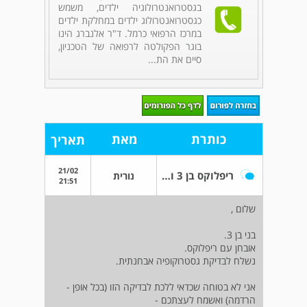
בגסטרואנטרולוגיה ילדים, משמש
כגסטרואנטרולוג ילדים במחלקת ילדים
במרכז הרפואי כרמל. ד"ר אלנברג הינו
בוגר הפקולטה לרפואה של הטכניון,
סיים את הת...
כותרת
מאת
תאריך
21/02
ריפלוקס בן 3 וגסטרוקופיה אבחנתית
נורית
21:51
שלום ,
בני בן 3.
אובחן עם ריפלוקס.
נשלח לבדיקת גסטרוקופיה אבחנתית.
אני לא בטוחה שכדאי ללכת לבדיקה הזו (בכל אופן -
הרדמה) ואשמח לעצתכם -