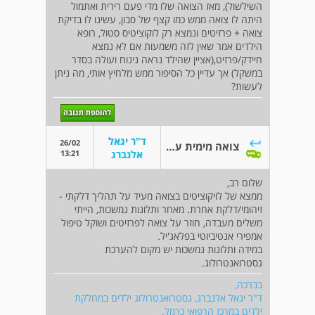
השילשול), מאז הצואה שלו מדי פעם רירית ואתמול
היתה לו צואה ממש כמו קצף של סבון, עשינו לו בדיקת
צואה + פרזיטים ונמצא רק לוקוציטיס סטול, רופא
הילדים אמר שאין לזה משמעות אם לא נמצא
חיידק/פרזיט,(אציין שהילד נראה נינוח ועולה בסדר
במשקל) אך עדיין כל הסיפור ממש מלחיץ אותי, מה ניתן
לעשות?
ד"ר יגאל
26/02
צואה מימית עם ריר וצואה עם קצף
13:21
אלנברג
שלום רב,
ממצא של לויקוציטים בצואה מעיד על תהליך דלקתי -
זיהומי/דלקת אחרת. מאחר ותלונות נמשכות, הייתי
משלים מעבדה, חוזר על צואה לפרזיטים ושוקל טיפול
אמפירי אנטיביוטי בפלאג'יל.
במידה ותלונות נמשכות יש מקום להערכת
גסטרואנטרולוג.
בברכה,
ד"ר יגאל אלנברג, גסטרואנטרולוג ילדים במחלקת
ילדים במרכז הרפואי כרמל.