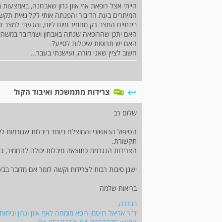
הייתי אצל רופאת אף אוזן גרון שאבחנה, באמצעות 
המיתרים בעת הדיבור והפנתה אותי לקלינאית תקשו
בינתיים המצב רק מחמיר מיום ליום, והגעתי למצב 
האם יתכן שהרופאה שגתה באבחון ושמדובר במשהו 
האם יש תרופות שיכולות לסייע?
חשוב לציין שאני מורה, ועישנתי בעבר...
צרידות מתמשכת ואיבוד הקול
שלום רב
הטיפול הראשוני והמוצלח ביותר ביבלות שגורמות לא
תקשורת.
הצרידות הנגרמת כתוצאה מיבלות יכולה להחמיר, בי
ישנן סיבות רבות לצרידות וקשה לומר אם מדובר בב
בריאות שלמה
בברכה,
ד"ר אריאל רויטמן רופא מומחה לאף אוזן וגרון וניתוח