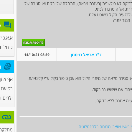
בדיקה לא פולשנית (בעזרת מראה), התחלה של יבלות ואי סגירה של
רת, אליה טרם הלכתי.
שלרגעים הקול פשוט נעלם.
חמור יותר?
פ
א.א.ג י
גידולי 
ד"ר אריאל רויטמן
08:59 14/10/21
מ
י סגירה מלאה של מיתרי הקול הוא אכן טיפול בקול ע"י קלינאי/ת
אף אוזן 
רפואת
יחוד עם שימוש רב בקול.
ילדים ו
עייה אחרת ללא בדיקה.
י ראש צוואר, מומחה בלרינגולוגיה.
מחלקת 