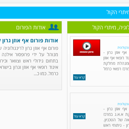
מיתרי הקול
לוגיה, מיתרי הקול
אודות הפורום
אודות פורום אף אוזן גרון ל
פורום אף אוזן גרון לרינגולוגיה 
ונקולוגית
ף אוזן גרון -
מנוהל על ידי פרופסור אילנה ד
ד רופאי אף אוזן
בתחום גידולי ראש וצוואר וכירור
 ומנהלת מחלקת
איגוד רופאי אף אוזן וגרון בישר
מרכז רפואי כרמל
כרמל. כמו כ...
קרא עוד
ונקולוגית
אף אוזן גרון -
ת א.א.ג במרכז
קרא עוד
ה של הטכניון.
ן - ניתוחי ראש