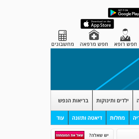
ה
ילדים ותינוקות
בריאות הנפש
יה
מחלות
דיאטה ותזונה
עוד
יש שאלה?