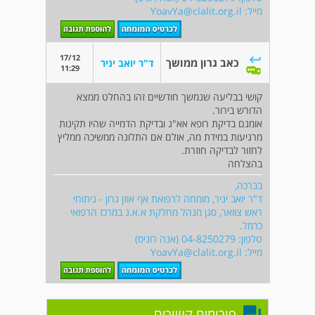
מייל:
YoavYa@clalit.org.il
17/12
כאב גרון ממושך
ד"ר יואב יניר
11:29
קושי בבליעה שנמשך חודשיים זהו בהחלט ממצא
הדורש בירור.
אומנם בדיקת רופא אא"ג ובדיקת הדמייה שהיו תקינות
מרגיעות במידת מה, אולם אם התלונה ממשיכה ממליץ
לחזור לבדיקה חוזרת.
בהצלחה
בברכה,
ד"ר יואב יניר, מומחה לרפואת אף אוזן גרון - ניתוחי
ראש צוואר, סגן מנהל מחלקת א.א.ג במרכז הרפואי
כרמל.
טלפון: 04-8250279 (אנה רוניס)
מייל:
YoavYa@clalit.org.il
פורומים קשורים