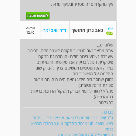
איך מתקדמים זה מטריד ובעיקר מדאיג
26/10
כאב גרון ממושך
ד"ר יואב יניר
12:40
שלום י.ג.,
אתה מתאר כאב הנמשך תקופה לא מבוטלת. הבירור
שעברת נשמע בירור הולם -הן מבחינת בדיקה
פיסיקלית הכולל בדיקה אנדוסקופית והדמייתית.
במידה והסימפטומים ממשיכים צריך להבדק שוב
החלטה על המשך בירור.
כמובן שחסר ליח מידע (האם היה חום, מה מראה
ספירת הדם? וכיוצ"ב).
ממליץ לחזור לרופא הבודק (לשקול הרחבת בדיקות
דם/הדמייה).
בהצלחה
בברכה,
ד"ר יואב יניר, מומחה לרפואת אף אוזן גרון - ניתוחי
ראש צוואר, סגן מנהל מחלקת א.א.ג במרכז הרפואי
כרמל.
טלפון: 04-8250279 (אנה רוניס)