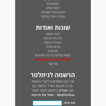
מחשבונים
המגזין שלנו
פורום טיפול משפחתי
פורום ניתוחי קטרקט
שונות ואודות
תנאי שימוש
מדיניות פרטיות
הצהרת נגישות
פרסם אצלנו
אודותינו
בקשת מחיקת הודעה מהפורום
טופס לדיווח על תוכן בעייתי
צור קשר
הרשמה לניוזלטר
אני רוצה ומסכים/ה לקבל מהאתר
וכל מי מטעמו דוא"ל פרסומי עם
תוכן
מעניין
בהתאם לתכני האתר
MedOnline - שאל את הרופא
:
שם מלא: