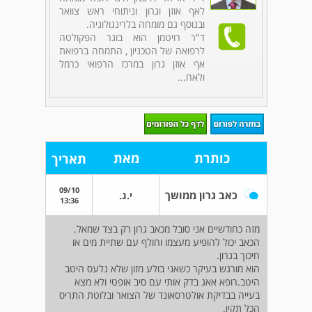
לאף אוזן וגרון וניתוחי ראש צוואר
ובנוסף גם מומחה בלרינגולוגיה.
ד"ר רויטמן הוא בוגר הפקולטה
לרפואה של הטכניון , התמחה ברפואת
אף אוזן גרון במרכז הרפואי כרמל
ולאח...
כותרת
מאת
תאריך
09/10
כאב גרון ממושך
י.ג.
13:36
מזה כחודשיים אני סובל מכאב גרון רק בצד שמאל.
הכאב יכול להופיע מעצמו וחולף עם שתיית מים או
חיכוך בגרון.
הוא מורגש בעיקר כשאני בולע מזון שלא נלעס היטב
היטב.רופא אאג בדק אותי עם סיב אופטי ולא מצא
בעייה בבדיקת אולטרסאונד של הצואר ובלוטת התריס
הכל תקין.