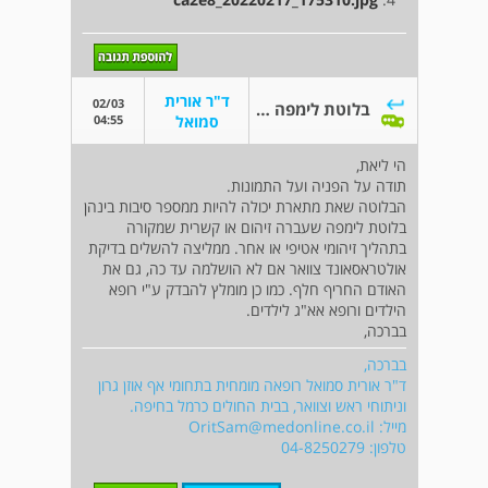
ד"ר אורית
02/03
בלוטת לימפה נפוחה באיזור הסנטר
04:55
סמואל
הי ליאת,
תודה על הפניה ועל התמונות.
הבלוטה שאת מתארת יכולה להיות ממספר סיבות בינהן
בלוטת לימפה שעברה זיהום או קשרית שמקורה
בתהליך זיהומי אטיפי או אחר. ממליצה להשלים בדיקת
אולטראסאונד צוואר אם לא הושלמה עד כה, גם את
האודם החריף חלף. כמו כן מומלץ להבדק ע"י רופא
הילדים ורופא אא"ג לילדים.
בברכה,
בברכה,
ד"ר אורית סמואל רופאה מומחית בתחומי אף אוזן גרון
וניתוחי ראש וצוואר, בבית החולים כרמל בחיפה.
מייל:
OritSam@medonline.co.il
טלפון: 04-8250279