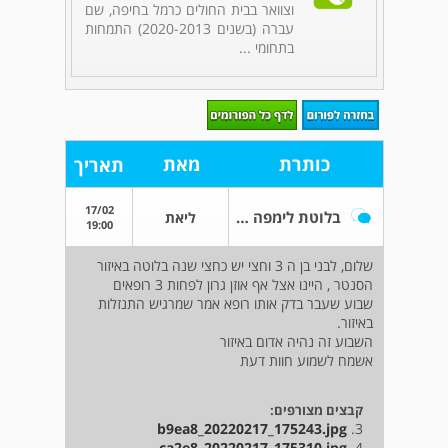
וצוואר בבית החולים כרמל בחיפה, שם
עברה (בשנים 2020-2013) התמחות
בתחומי ...
כותרת
מאת
תאריך
17/02
בלוטת לימפה נפוחה באיזור הסנטר
ליאת
19:00
שלום, לבני בן ה 3 וחצי יש כחצי שנה בלוטה באיזור
הסנטר , היינו אצל אף אוזן גרון לפחות 3 רופאים
שבוע שעבר בדק אותו רופא אמר שמרגיש התנזלות
באיזור.
השבוע זה נהיה אדום באיזור
אשמח לשמוע חוות דעת
קבצים מצורפים:
b9ea8_20220217_175243.jpg
3.
ca2e8_20220217_175310.jpg
4.