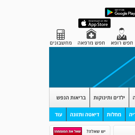
ה
ילדים ותינוקות
בריאות הנפש
יה
מחלות
דיאטה ותזונה
עוד
יש שאלה?