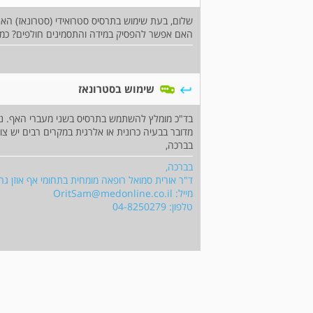
שלום, בעת שימוש בתרסיס סטרואידי (סטרונאז) הא
האם אפשר להפסיק במידה והתסמינים חולפים? כמ
שימוש בסטרונאז
בד"כ מומלץ להשתמש בתרסיס בשני מעברי האף. ני
מדובר בבעיה כרונית או אלרגית במקרים רבים יש צו
בברכה,
בברכה,
ד"ר אורית סמואל רופאה מומחית בתחומי אף אוזן גרו
מייל:
OritSam@medonline.co.il
טלפון: 04-8250279