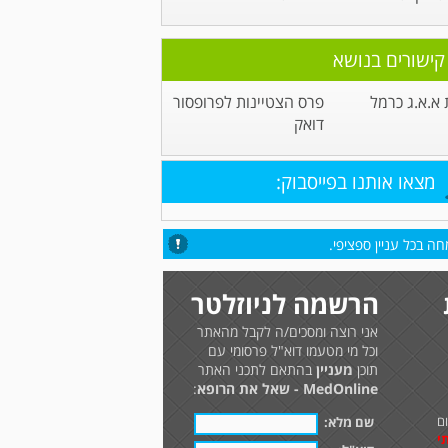
קישורים בנושא
א.א.ג כרמל
פרס הצטיינות לפרופסור
דואק
מצאו אותנו בפייסבוק:
ה בכל עניין ספציפי.
הרשמה לניוזלטר
אני רוצה ומסכים/ה לקבל מהאתר
וכל מי מטעמו דוא"ל פרסומי עם
תוכן
מעניין
בהתאם לתכני האתר
MedOnline - שאל את הרופא
:
ם
שם מלא:
י