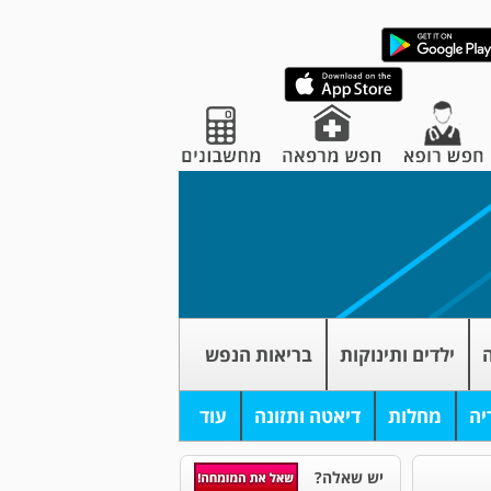
ה
ילדים ותינוקות
בריאות הנפש
יה
מחלות
דיאטה ותזונה
עוד
יש שאלה?