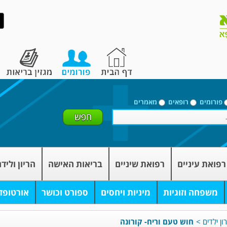
פורומים
רופאים
מאמרים
רפואת עיניים
רפואת שיניים
בריאות האישה
הריון וליד
משפחה וזוגיות
מיניות ויחסים
ספורט וכושר
אורטופד
ון ילדים
>
חוש טעם וריח- קורונה