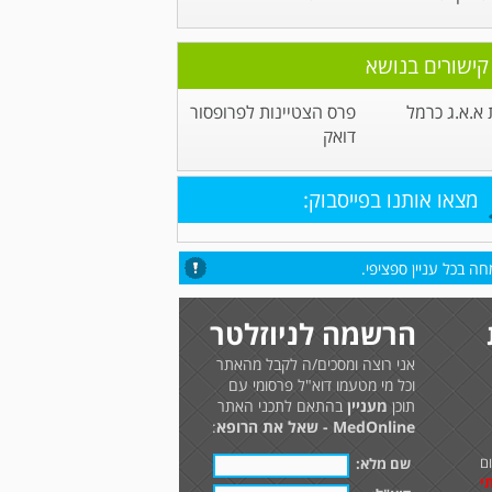
קישורים בנושא
א.א.ג כרמל
פרס הצטיינות לפרופסור
דואק
מצאו אותנו בפייסבוק:
ה בכל עניין ספציפי.
הרשמה לניוזלטר
אני רוצה ומסכים/ה לקבל מהאתר
וכל מי מטעמו דוא"ל פרסומי עם
תוכן
מעניין
בהתאם לתכני האתר
MedOnline - שאל את הרופא
:
ם
שם מלא:
י