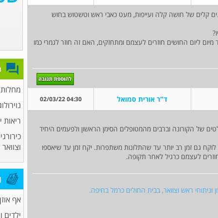
נים קלים של חושה קלה ועייפות, מעט כאבי ראש וטשטוש בחוש
?
מיום ליום החושים חוזרים לעצמם ומתחזקים, האם זה חוזר לגמרי כמו
פ
מחלות א
ד"ר אורית סמואל
04:30 02/03/22
נוירולוג
ריאות י
טים של הקורונה וברבים מהמטופלים הסימן הראשון ולפעמים היחיד
כירורגי
וצוואר
 לוקח גם זמן רב יותר עד שהתלונות משתפרות. יקח זמן עד שיאספו
זרים לעצמם כרגיל לאחר תקופה.
מ
ן וניתוחי ראש וצוואר, בבית החולים כרמל בחיפה.
אף אוזן 
ילדים ו