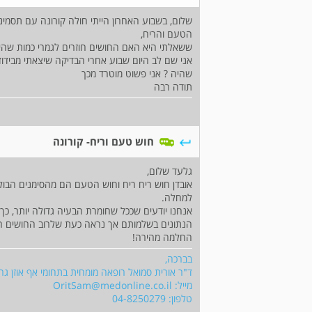
שלום, בשבוע האחרון הייתי חולה קורונה עם תסמי
הטעם והריח,
ששאלתי היא האם החושים חוזרים לגמרי כמות שהיו
אני שם לב היום שבוע אחרי הבדיקה שיצאתי מבידוד 
שהיה ? אני פשוט מוטרד מכך
תודה רבה
חוש טעם וריח- קורונה
גלעד שלום,
אובדן חוש ריח ריח וחוש הטעם הם מהסימנים הבול
למחלה.
אנחנו יודעים שככל שחומרת הבעיה גדולה יותר, כך
הנתונים בשלמותם אך נראה כעת שלרוב החושים חו
החלמה מהירה!
בברכה,
ד"ר אורית סמואל רופאה מומחית בתחומי אף אוזן גרו
מייל:
OritSam@medonline.co.il
טלפון: 04-8250279