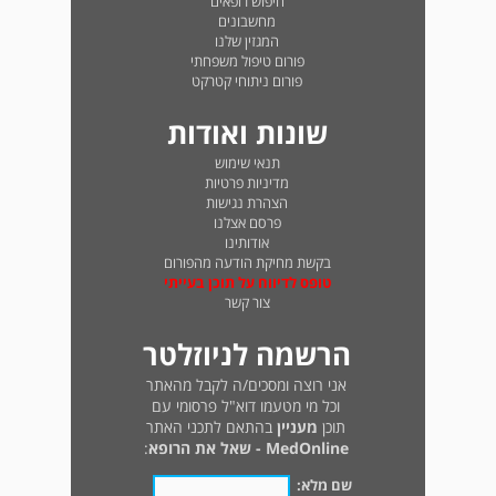
חיפוש רופאים
מחשבונים
המגזין שלנו
פורום טיפול משפחתי
פורום ניתוחי קטרקט
שונות ואודות
תנאי שימוש
מדיניות פרטיות
הצהרת נגישות
פרסם אצלנו
אודותינו
בקשת מחיקת הודעה מהפורום
טופס לדיווח על תוכן בעייתי
צור קשר
הרשמה לניוזלטר
אני רוצה ומסכים/ה לקבל מהאתר
וכל מי מטעמו דוא"ל פרסומי עם
תוכן
מעניין
בהתאם לתכני האתר
MedOnline - שאל את הרופא
:
שם מלא: