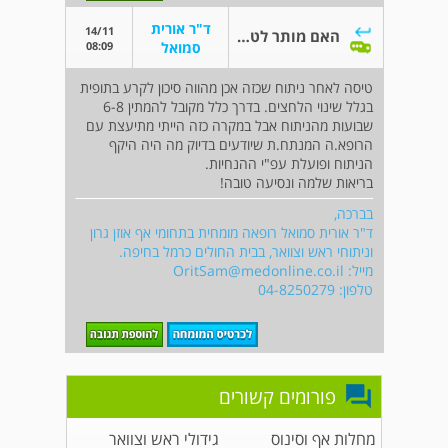
ד"ר אורית
14/11
האם מותר לטוס אחרי ניתוח
08:09
סמואל
טיסה לאחר ניתוח שכזה אכן מהווה סיכון לקרע בתופית
בגלל שינוי הלחצים. בדרך כלל מקובל להמתין 6-8
שבועות מהניתוח אבל במקרה כזה הייתי מתיעצת עם
הרופא.ה המנתח.ת שיודעים בדיוק מה היה היקף
הניתוח ופועלת עפ"י ההנחיות.
בריאות שלמה ונסיעה טובה!
בברכה,
ד"ר אורית סמואל רופאה מומחית בתחומי אף אוזן גרון
וניתוחי ראש וצוואר, בבית החולים כרמל בחיפה.
מייל:
OritSam@medonline.co.il
טלפון: 04-8250279
פורומים קשורים
מחלות אף וסינוס
גידולי ראש וצוואר