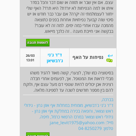
עצם. אם אין שבר או תזוזה או שום דבר והכל בסדר
איתו אז למה הנפיחות לא יורדת? היא תרד? האף שלי
יחזור לעצמו?מתי זה יקרה? אם עבר כבר חודש אז יש
סיכוי שזה קבוע? נפיחויות אחרות בפנים כתוצאה
מהמכה עברו אחרי כמה ימים. למה זה לא עובר?
בבקשה אני חייבת מענה . זה כלכך מייאש.
ד"ר ג'ני
26/03
נפיחות על האף
13:01
ג'רבשיאן
בסיטוציה כמו שלך, לצערי, קשה מאוד להגיד משהו
מבלי לראות את המטופל. אך, לפעמים אחרי חבלה
רצינית אכן יכולים להיות שטפי דם מעל עצם אף, ולוקח
להם בין מספר חודשים לשנה עד לספיגה מלאה.
בברכה,
ד"ר ג'ני ג'רבשיאן, מומחית במחלות אף אוזן גרון - גידולי
ראש וצוואר, ורופאה בכירה במחלקת אף אוזן גרון -
גידולי ראש וצוואר במרכז הרפואי כרמל, חיפה.
מייל:
jane_levit1975@yahoo.com
טלפון: 04-8250279