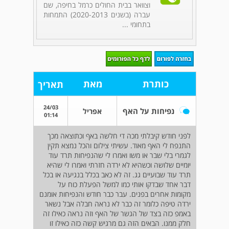
וצוואר בבית החולים כרמל בחיפה, שם
עברה (בשנים 2020-2013) התמחות
בתחומי ...
כותרת
מאת
תאריך
24/03
נפיחות על האף
אפריל
01:14
לפני חודש קיבלתי מכה די חלשה באף וכתוצאה מכך
התנפח לי האף מאוד. עשיתי צילום והכל נמצא תקין
לגמרי בלי שבר או משו ואמרו לי שהנפיחות תרד עוד
יומיים שלושה וכשהיא לא ירדה חזרתי ואמרו לי שהיא
תרד עוד שבועיים גג. זה לא כאב בכלל בנגיעה או בכל
דבר אחד שבדקו אותי כמו למשל הפעלת כוח על
מקומות אחרים בפנים. עבר כבר חודש והנפיחות אומנם
ירדה טיפה כלומר זה כבר לא נראה חבלה אבל נשאר
באמפ כזה בצד של הגשר של האף וזה נראה כאילו זה
חלק ממנו. הבאים הזה גם מרגיש קשה כזה כאילו זו