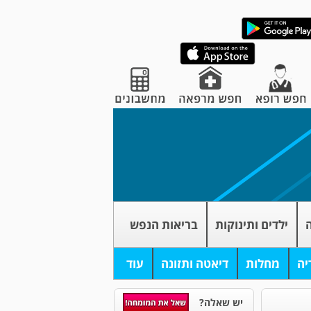
ה
ילדים ותינוקות
בריאות הנפש
יה
מחלות
דיאטה ותזונה
עוד
יש שאלה?