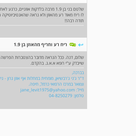
לו ריח מאוד רע מהאוזן ולא נראה שהאנטיביוטיקה
תודה רבה!!
ריח רע וחריף מהאוזן בן 1.9
שלום, דנה. ככל הנראה מדובר בהצטברות הפרשה בתע
שייבדק ע"י רופא א.א.ג. בהקדם.
בברכה,
ד"ר ג'ני ג'רבשיאן, מומחית במחלות אף אוזן גרון - גי
וצוואר במרכז הרפואי כרמל, חיפה.
מייל:
jane_levit1975@yahoo.com
טלפון: 04-8250279