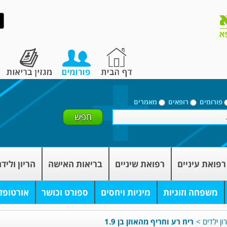
פורומים
רופאים
מאמרים
רפואת עיניים
רפואת שיניים
בריאות האישה
הריון וליד
משפחה וזוגיות
מיניות ויחסים
ספורט וכושר
אורטופד
ון ילדים
>
ריח רע וחריף מהאוזן בן 1.9