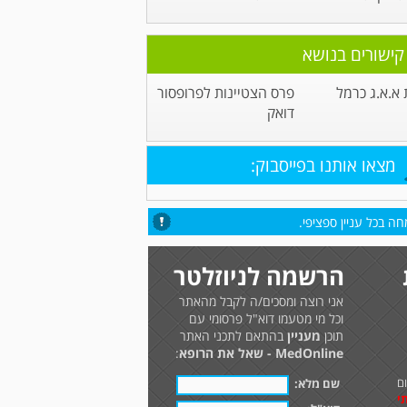
קישורים בנושא
א.א.ג כרמל
פרס הצטיינות לפרופסור
דואק
מצאו אותנו בפייסבוק:
ה בכל עניין ספציפי.
הרשמה לניוזלטר
אני רוצה ומסכים/ה לקבל מהאתר
וכל מי מטעמו דוא"ל פרסומי עם
תוכן
מעניין
בהתאם לתכני האתר
MedOnline - שאל את הרופא
:
ם
שם מלא:
י