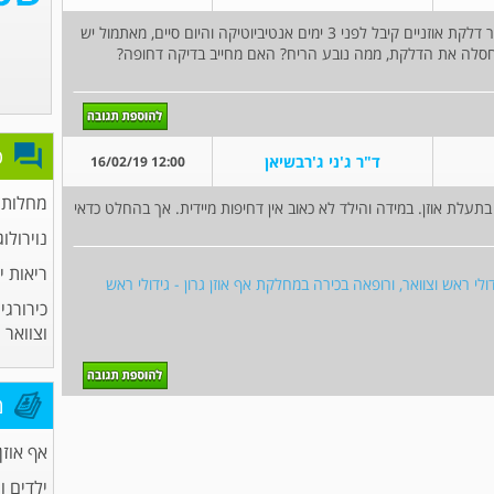
שלטם בני בן 1.9 מרבה בלדקות אוזניים, כרגע לאחר דלקת אוזניים קיבל לפני 3 ימים אנטיביוטיקה והיום סיים, מאתמול יש
 חסלה את הדלקת, ממה נובע הריח? האם מחייב בדיקה דחופה?
פ
ד"ר ג'ני ג'רבשיאן
12:00 16/02/19
מחלות א
לת אוזן. במידה והילד לא כאוב אין דחיפות מיידית. אך בהחלט כדאי
נוירולוג
ריאות י
דולי ראש וצוואר, ורופאה בכירה במחלקת אף אוזן גרון - גידולי ראש
כירורגי
וצוואר
מ
אף אוזן 
ילדים ו