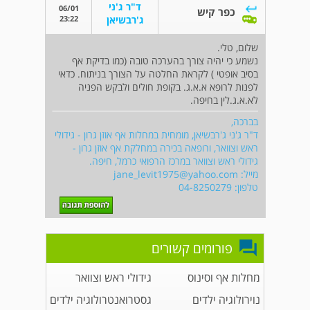
ד"ר ג'ני
06/01
כפר קיש
23:22
ג'רבשיאן
שלום, טלי.
נשמע כי יהיה צורך בהערכה טובה (כמו בדיקת אף
בסיב אופטי ) לקראת החלטה על הצורך בניתוח. כדאי
לפנות לרופא א.א.ג. בקופת חולים ולבקש הפניה
לא.א.ג.לין בחיפה.
בברכה,
ד"ר ג'ני ג'רבשיאן, מומחית במחלות אף אוזן גרון - גידולי
ראש וצוואר, ורופאה בכירה במחלקת אף אוזן גרון -
גידולי ראש וצוואר במרכז הרפואי כרמל, חיפה.
מייל:
jane_levit1975@yahoo.com
טלפון: 04-8250279
פורומים קשורים
מחלות אף וסינוס
גידולי ראש וצוואר
נוירולוגיה ילדים
גסטרואנטרולוגיה ילדים