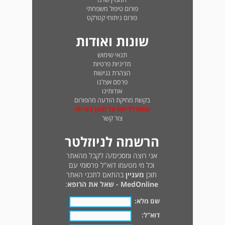
פורום טיפול משפחתי
פורום ניתוחי קטרקט
שונות ואודות
תנאי שימוש
מדיניות פרטיות
הצהרת נגישות
פרסם אצלנו
אודותינו
בקשת מחיקת הודעה מהפורום
טופס לדיווח על תוכן בעייתי
צור קשר
הרשמה לניוזלטר
אני רוצה ומסכים/ה לקבל מהאתר
וכל מי מטעמו דוא"ל פרסומי עם
תוכן
מעניין
בהתאם לתכני האתר
MedOnline - שאל את הרופא
:
שם מלא:
דוא"ל: