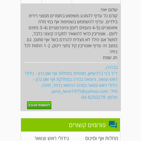
שלום יאיר.
קודם כל עדיף להמנע משימוש בחומרים מכווצי רירית
בילדים. עדיף להשתמש בשטיפות אף במי מלח
איזוטוניים (4-5 פעמים ליום) והיפרטוניים (3-4 פימים
ליום) . אוטריבין כדאי להשאיר למקרה קיצוני בלבד,
למשל אם הילד לא מצליח להרדם בשל אף סתום. גם
במצב זה עדיף אוטריבין קיד (חצי ריכוז), 1-2 התזות לכל
נחיר.
חג שמח
בברכה,
ד"ר ג'ני ג'רבשיאן, מומחית במחלות אף אוזן גרון - גידולי
ראש וצוואר, ורופאה בכירה במחלקת אף אוזן גרון -
גידולי ראש וצוואר במרכז הרפואי כרמל, חיפה.
מייל:
jane_levit1975@yahoo.com
טלפון: 04-8250279
פורומים קשורים
מחלות אף וסינוס
גידולי ראש וצוואר