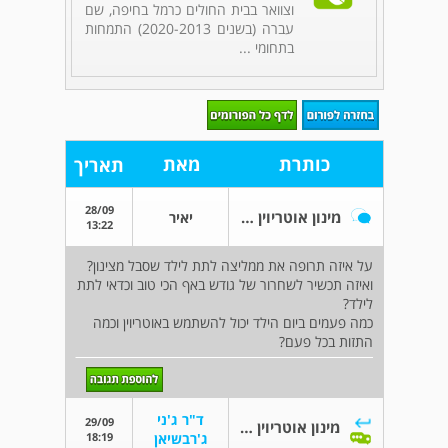
וצוואר בבית החולים כרמל בחיפה, שם
עברה (בשנים 2020-2013) התמחות
בתחומי ...
כותרת
מאת
תאריך
28/09
מינון אוטריוין לילדים
יאיר
13:22
על איזה תרופה את ממליצה לתת לילד שסבל מצינון?
ואיזה תכשיר לשחרור של גודש באף הכי טוב וכדאי לתת
לילד?
כמה פעמים ביום הילד יכול להשתמש באוטריוין וכמה
התזות בכל פעם?
ד"ר ג'ני
29/09
מינון אוטריוין לילדים
18:19
ג'רבשיאן