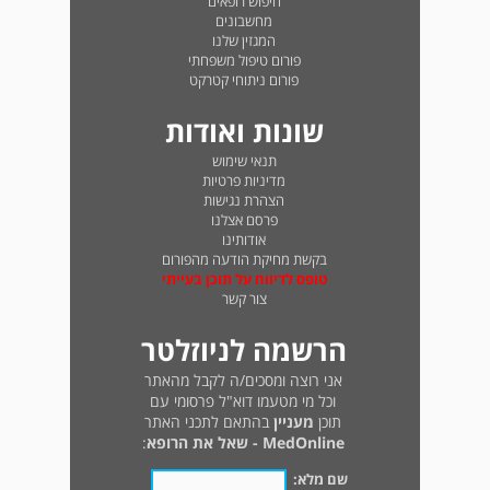
חיפוש רופאים
מחשבונים
המגזין שלנו
פורום טיפול משפחתי
פורום ניתוחי קטרקט
שונות ואודות
תנאי שימוש
מדיניות פרטיות
הצהרת נגישות
פרסם אצלנו
אודותינו
בקשת מחיקת הודעה מהפורום
טופס לדיווח על תוכן בעייתי
צור קשר
הרשמה לניוזלטר
אני רוצה ומסכים/ה לקבל מהאתר
וכל מי מטעמו דוא"ל פרסומי עם
תוכן
מעניין
בהתאם לתכני האתר
MedOnline - שאל את הרופא
:
שם מלא: