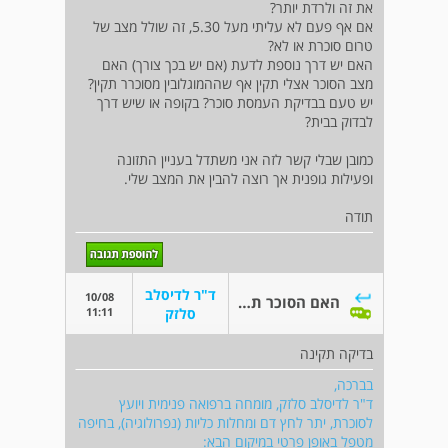
את זה ולרדת יותר?
אם אף פעם לא עליתי מעל 5.30, זה שולל מצב של
טרום סוכרת או לא?
האם יש דרך נוספת לדעת (אם יש בכך צורך) האם
מצב הסוכר אצלי תקין אף שההמוגלובין מסוכרר תקין?
יש טעם בבדיקת העמסת סוכר? בקופה או שיש דרך
לבדוק בבית?
כמובן שבלי קשר לזה אני משתדל בעניין התזונה
ופעילות גופנית אך רוצה להבין את המצב שלי.
תודה
ד"ר לדיסלב
10/08
האם הסוכר תקין או שיש צורך לבדוק?
11:11
סלזק
בדיקה תקינה
בברכה,
ד"ר לדיסלב סלזק, מומחה ברפואה פנימית ויועץ
לסוכרת, יתר לחץ דם ומחלות כליות (נפרולוגיה), בחיפה
מטפל באופן פרטי במיקום הבא: