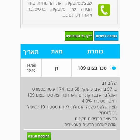
שבצ'כוסלובקיה, ואת המומחיות בעיר
הבירה של סלובקיה, ברטיסלבה,
ולאחר מכן גם ב...
כותרת
מאת
תאריך
16/06
סכר בצום 109
רן
10:40
שלום רב
בן 57 בריא בדכ שוקל 68 גובה 174 עוסק בספורט
ואוכל בריא בבדיקת דם האחרונה יצא סוכר בצום 109
וחלבון מסוכרר 4.9%
מציין שלפני כשנה התחלתי לקחת סטטור 10 לטיפול
בכולסטרול
כל שאר הבדיקות תקינות
אודה לאבחון הבעיה האפשרית