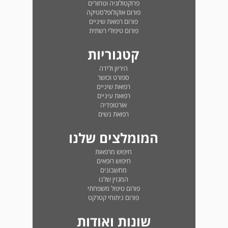
פרוקטולוגיה וטחורים
פורום אוקולופלסטיקה
פורום רפואת שיניים
פורום טיפולי רשתית
קטגוריות
היריון ולידה
ספורט וכושר
רפואת שיניים
רפואת עיניים
אורטופדיה
רפואת נשים
המומלצים שלנו
חיפוש מרפאות
חיפוש רופאים
מחשבונים
המגזין שלנו
פורום טיפול משפחתי
פורום ניתוחי קטרקט
שונות ואודות