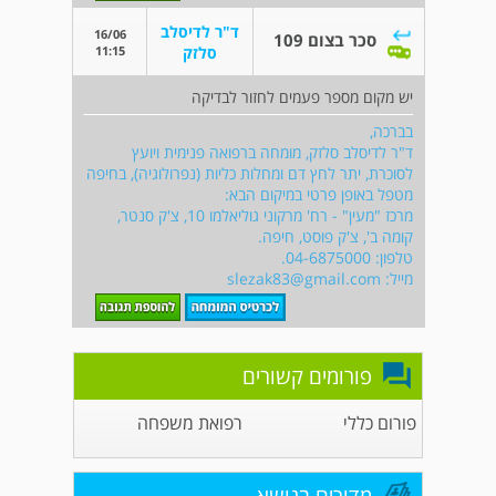
ד"ר לדיסלב
16/06
סכר בצום 109
11:15
סלזק
יש מקום מספר פעמים לחזור לבדיקה
בברכה,
ד"ר לדיסלב סלזק, מומחה ברפואה פנימית ויועץ
לסוכרת, יתר לחץ דם ומחלות כליות (נפרולוגיה), בחיפה
מטפל באופן פרטי במיקום הבא:
מרכז "מעין" - רח' מרקוני גוליאלמו 10, צ'ק סנטר,
קומה ב', צ'ק פוסט, חיפה.
טלפון: 04-6875000.
מייל:
slezak83@gmail.com
פורומים קשורים
פורום כללי
רפואת משפחה