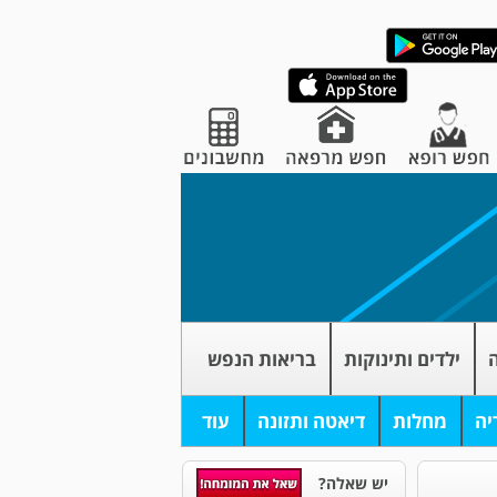
ה
ילדים ותינוקות
בריאות הנפש
יה
מחלות
דיאטה ותזונה
עוד
יש שאלה?