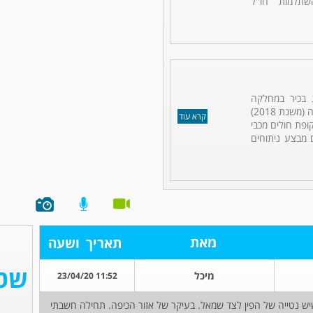
תלמות חו"ל
ג בכיר במחלקה
האורולוגית במרכז הרפואי כרמל בחיפה (משנת 2018)
קרא עוד
ופת חולים מכבי
 מבצע ניתוחים
מאת
תאריך
ושעה
מיכל
11:52 23/04/20
דה אני רואה שיש נטייה של הפין לצד שמאל. בעיקר של אזור הכיפה. תחילה חשבתי