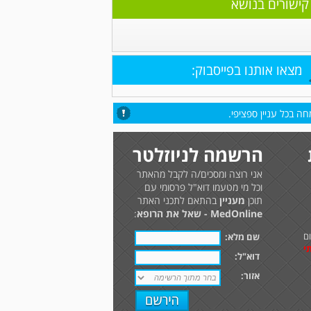
קישורים בנושא
מצאו אותנו בפייסבוק:
ה בכל עניין ספציפי.
הרשמה לניוזלטר
אני רוצה ומסכים/ה לקבל מהאתר
וכל מי מטעמו דוא"ל פרסומי עם
תוכן
מעניין
בהתאם לתכני האתר
MedOnline - שאל את הרופא
:
ם
שם מלא:
י
דוא"ל:
אזור: