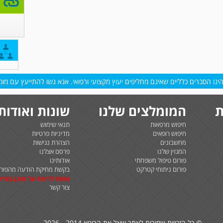
נו הסברים כלליים שאינם מחליפים יעוץ מקצועי ורפואי. אנא גשו להתייעץ עם מומח
ת
המומלצים שלנו
שונות ואודות
חיפוש מרפאות
תנאי שימוש
חיפוש רופאים
מדיניות פרטיות
מחשבונים
הצהרת נגישות
המגזין שלנו
פרסם אצלנו
פורום טיפול משפחתי
אודותינו
פורום ניתוחי קטרקט
בקשת מחיקת הודעה מהפורו
טופס לדיווח על תוכן בעיית
צור קשר
© כל הזכויות שמורות לאתר שאל את הרופא 2014 - 2026