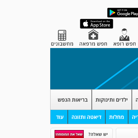
ה
ילדים ותינוקות
בריאות הנפש
יה
מחלות
דיאטה ותזונה
עוד
יש שאלה?