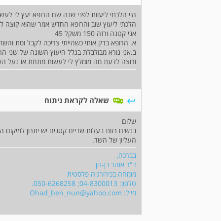
הלכתי ליעוץ שוב והרופא החדש אמר שהוא קוצה לע
אני קטנה ורזה 150 משקל 45
א. הרופא בדק אותי כשהייתי צריכה לקבל וסת והשד
ב.אני נורא מבולבלת בגלל היעוץ השונה של שני הר
ורוצה לדעת מה מומלץ לי לעשות מתחת או נעל הש
שאלה לקראת ניתוח
שלום
בנשים רזות בעלות שדיים קטנים יש יתרון למיקום
העליון של השד.
בברכה,
ד"ר אוהד בן-נון
מומחה בכירורגיה פלסטית
טלפון: 04-8300013; 050-6268258.
מייל:
Ohad_ben_nun@yahoo.com