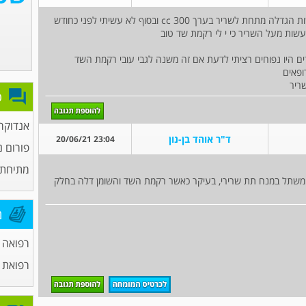
היי הלכתי ליעוות לפני שנה שם הרופא יעץ לי לעשות הגדלה מתחת לשריר בערך 300 cc ובסוף לא עשיתי לפני כחודש
שות מעל השריר כי י לי רקמת שד טוב
ים היו נפוחים רציתי לדעת אם זה משנה לגבי עובי רקמת השד
ופאים
ריר
פ
אנדוקרי
ד"ר אוהד בן-נון
23:04 20/06/21
פורום נ
מתיחת 
 המשתל במנח תת שרירי, בעיקר כאשר רקמת השד והשומן דלה בחלק
מ
רפואה 
רפואת 