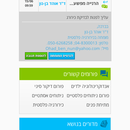
15/06
הרנייה מפשעתית
ד"ר אוהד בן-נון
09:59
עליך לפנות לבדיקת כירורג
בברכה,
ד"ר אוהד בן-נון
מומחה בכירורגיה פלסטית
טלפון: 04-8300013; 050-6268258.
מייל:
Ohad_ben_nun@yahoo.com
פורומים קשורים
אנדוקרינולוגיה ילדים
פורום דיקור סיני
פורום ניתוחים פלסטיים
ניתוחים אסתטיים
מתיחת פנים
כירורגיה פלסטית
מדורים בנושא