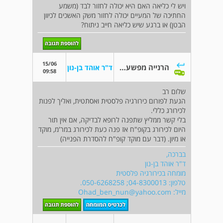
ויש לי כליאה האם היא יכולה לחזור לבד (משמע
החתיכה של המעיים יכולה לחזור משק האשכים לכיוון
הבטן) או ברגע שיש כליאה חייב ניתוח?
15/06
הרנייה מפשעתית
ד"ר אוהד בן-נון
09:58
שלום רב
הגעת לפורום כירורגיה פלסטית ואסתטית, ואליך לפנות
לכירורג כללי.
בלי קשר ממליץ שתפנה לרופא לבדיקה, אם אין תור
היום לכירורג בקופ"ח אז פנה כעת לכירורג במר'מ, מוקד
או מיון. (דבר עם מוקד קופ"ח להסדרת הפנייה)
בברכה,
ד"ר אוהד בן-נון
מומחה בכירורגיה פלסטית
טלפון: 04-8300013; 050-6268258.
מייל:
Ohad_ben_nun@yahoo.com