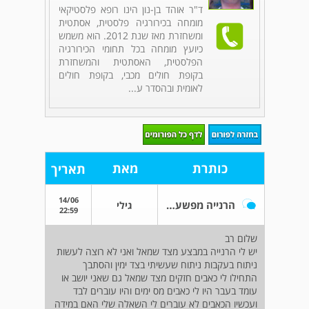
ד"ר אוהד בן-נון הינו רופא פלסטיקאי
מומחה בכירורגיה פלסטית, אסתטית
ומשחזרת מאז שנת 2012. הוא משמש
כיועץ מומחה בכל תחומי הכירורגיה
הפלסטית, האסתטית והמשחזרת
בקופת חולים מכבי, בקופת חולים
לאומית ובהסדר ע...
כותרת
מאת
תאריך
14/06
הרנייה מפשעתית
גילי
22:59
שלום רב
יש לי הרנייה במבצע מצד שמאל ואני לא רוצה לעשות
ניתוח בעקבות ניתוח שעשיתי בצד ימין והסתבך
התחילו לי כאבים חזקים מצד שמאל גם שאני יושב או
עומד בעבר היו לי כאבים מס ימים והיו עוברים לבד
ועכשיו הכאבים לא עוברים לי השאלה שלי האם במידה