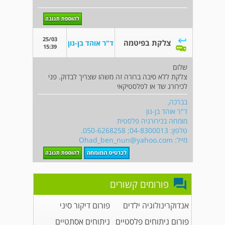
25/03
צלקת בפיטמה
ד"ר אוהד בן-נון
15:39
שלום
צלקת ללא סיבה ברורה זה משהו שצריך לבדוק. פני
לכירורג שד או לפלסטיקאי
בברכה,
ד"ר אוהד בן-נון
מומחה בכירורגיה פלסטית
טלפון: 04-8300013; 050-6268258.
מייל:
Ohad_ben_nun@yahoo.com
פורומים קשורים
אנדוקרינולוגיה ילדים
פורום דיקור סיני
פורום ניתוחים פלסטיים
ניתוחים אסתטיים