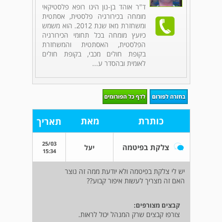
ד"ר אוהד בן-נון הינו רופא פלסטיקאי
מומחה בכירורגיה פלסטית, אסתטית
ומשחזרת מאז שנת 2012. הוא משמש
כיועץ מומחה בכל תחומי הכירורגיה
הפלסטית, האסתטית והמשחזרת
בקופת חולים מכבי, בקופת חולים
לאומית ובהסדר ע...
כותרת
מאת
תאריך
25/03
צלקת בפיטמה
יעל
15:34
יש לי צלקת בפיטמה ולא יודעת ממה זה נוצר
האם זה מצריך לעשות איפור קבוע??
קבצים מצורפים:
צורפו קבצים שרק המנהל יכול לראות.