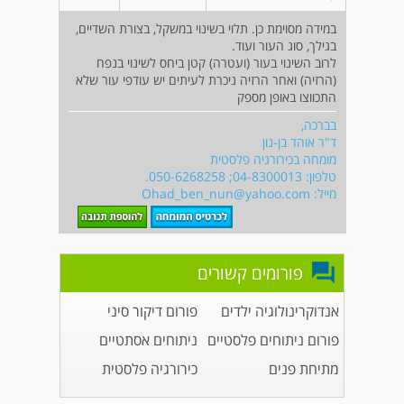
במידה מסוימת כן. תלוי בשינוי במשקל, בצורת השדיים,
בגילך, סוג העור ועוד.
לרוב השינוי בעור (ועטרה) קטן ביחס לשינוי בנפח
(הרזיה) ואחר הרזיה ניכרת לעיתים יש עודפי עור שלא
התכווצו באופן מספק
בברכה,
ד"ר אוהד בן-נון
מומחה בכירורגיה פלסטית
טלפון: 04-8300013; 050-6268258.
מייל:
Ohad_ben_nun@yahoo.com
פורומים קשורים
אנדוקרינולוגיה ילדים
פורום דיקור סיני
פורום ניתוחים פלסטיים
ניתוחים אסתטיים
מתיחת פנים
כירורגיה פלסטית