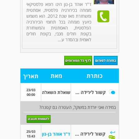
ד"ר אוהד בן-נון הינו רופא פלסטיקאי
מומחה בכירורגיה פלסטית, אסתטית
ומשחזרת מאז שנת 2012. הוא משמש
כיועץ מומחה בכל תחומי הכירורגיה
הפלסטית, האסתטית והמשחזרת
בקופת חולים מכבי, בקופת חולים
לאומית ובהסדר ע...
כותרת
מאת
תאריך
23/03
קשור לירידה במשקל
שואלת השאלה
00:00
במידה ואני יורדת במשקל, העטרה גם קטנה?
25/03
קשור לירידה במשקל
ד"ר אוהד בן-נון
15:43