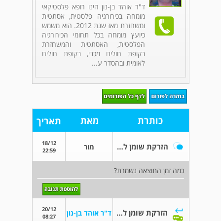
ד"ר אוהד בן-נון הינו רופא פלסטיקאי
מומחה בכירורגיה פלסטית, אסתטית
ומשחזרת מאז שנת 2012. הוא משמש
כיועץ מומחה בכל תחומי הכירורגיה
הפלסטית, האסתטית והמשחזרת
בקופת חולים מכבי, בקופת חולים
לאומית ובהסדר ע...
כותרת
מאת
תאריך
18/12
הזרקת שומן לישבן
מור
22:59
כמה זמן התוצאה נשמרת?
20/12
הזרקת שומן לישבן
ד"ר אוהד בן-נון
08:27