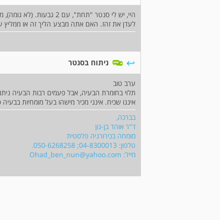
היי, יש לי סנטר "תחת", עם
לעדן את זהז. האם אתה מבצע הליך זה או ממליץ ע
ניתוח בסנטר
ערב טוב
תלוי בחומרת הבעיה, אבל פעמים רבות הבעיה ניתנת 
איננו שכיח. אינני מכיר מישהו בעל מומחיות בבעיה ס
בברכה,
ד"ר אוהד בן-נון
מומחה בכירורגיה פלסטית
טלפון: 04-8300013; 050-6268258.
מייל:
Ohad_ben_nun@yahoo.com