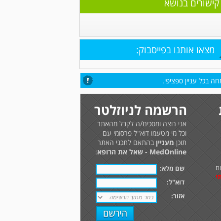
קישורים בנושא
מצאו אותנו בפייסבוק:
ה בכל עניין ספציפי.
הרשמה לניוזלטר
אני רוצה ומסכים/ה לקבל מהאתר
וכל מי מטעמו דוא"ל פרסומי עם
תוכן
מעניין
בהתאם לתכני האתר
MedOnline - שאל את הרופא
:
ם
שם מלא:
י
דוא"ל:
אזור: