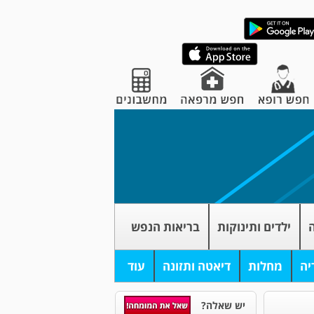
ה
ילדים ותינוקות
בריאות הנפש
יה
מחלות
דיאטה ותזונה
עוד
יש שאלה?