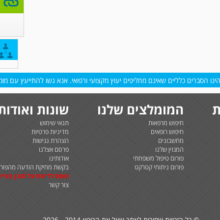
נו הסברים כלליים שאינם מחליפים יעוץ מקצועי ורפואי. אנא גשו להתייעץ עם מומח
ת
המומלצים שלנו
שונות ואודות
חיפוש מרפאות
תנאי שימוש
חיפוש רופאים
מדיניות פרטיות
מחשבונים
הצהרת נגישות
המגזין שלנו
פרסם אצלנו
פורום טיפול משפחתי
אודותינו
פורום ניתוחי קטרקט
בקשת מחיקת הודעה מהפורו
טופס לדיווח על תוכן בעיית
צור קשר
© כל הזכויות שמורות לאתר שאל את הרופא 2014 - 2026