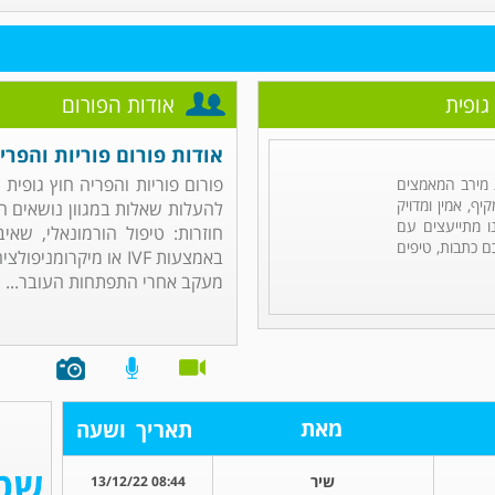
גופית
אודות הפורום
אודות פורום פוריות והפרי
פורום פוריות והפריה חוץ גופי
מירב המאמצים
ף, אמין ומדויק
להעלות שאלות במגוון נושאים הק
ו מתייעצים עם
חוזרות: טיפול הורמונאלי, שא
ם כתבות, טיפים
מעקב אחרי התפתחות העובר...
מאת
תאריך
ושעה
שיר
08:44 13/12/22