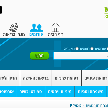
פורומים
רופאים
מאמרים
רפואת עיניים
רפואת שיניים
בריאות האישה
הריון וליד
משפחה וזוגיות
מיניות ויחסים
ספורט וכושר
אורטופד
פריה חוץ גופית
>
גונאל F