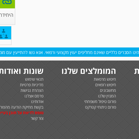
היחידה 
נו הסברים כלליים שאינם מחליפים יעוץ מקצועי ורפואי. אנא גשו להתייעץ עם מומח
ת
המומלצים שלנו
שונות ואודות
חיפוש מרפאות
תנאי שימוש
חיפוש רופאים
מדיניות פרטיות
מחשבונים
הצהרת נגישות
המגזין שלנו
פרסם אצלנו
פורום טיפול משפחתי
אודותינו
פורום ניתוחי קטרקט
בקשת מחיקת הודעה מהפורו
טופס לדיווח על תוכן בעיית
צור קשר