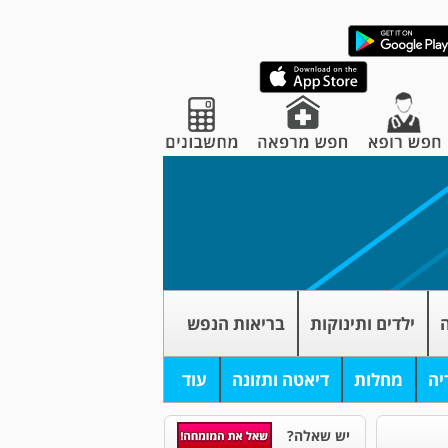
ה
ילדים ותינוקות
בריאות הנפש
יה
מחלות
דיאטה ותזונה
עוד
יש שאלה?