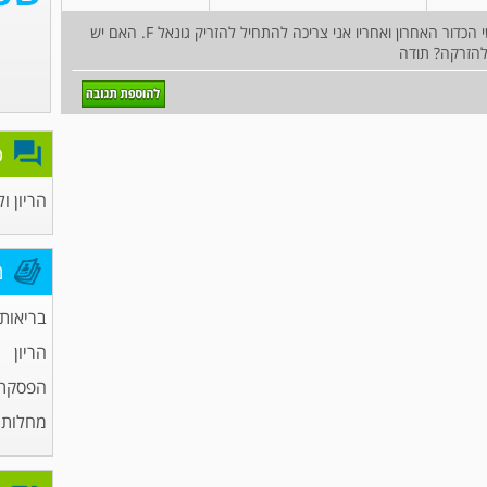
שלום, אני לוקחת כרגע לטרוזול ל5 ימים, ביום חמישי הכדור האחרון ואחריו אני צריכה להתחיל להזריק גונאל F. האם יש
להזרקה? תודה
פ
הריון ו
מ
בריאות
הריון
הפסקת 
מחלות מ