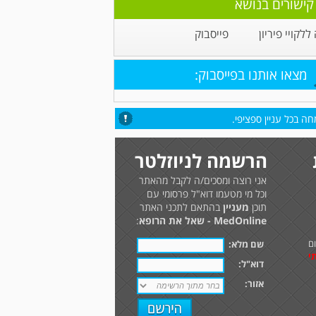
קישורים בנושא
ללקויי פיריון
פייסבוק
מצאו אותנו בפייסבוק:
ה בכל עניין ספציפי.
הרשמה לניוזלטר
אני רוצה ומסכים/ה לקבל מהאתר
וכל מי מטעמו דוא"ל פרסומי עם
תוכן
מעניין
בהתאם לתכני האתר
MedOnline - שאל את הרופא
:
ם
שם מלא:
י
דוא"ל:
אזור: