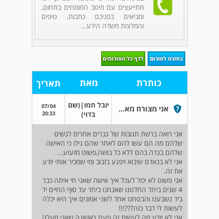
מתייעצים עם מיטב המומחים בתחום,
ומביאים בפניכם כתבות, טיפים
והמלצות משדה הידע...
כותרת
מאת
תאריך
יובל חמו|(שם
07/04
אני מצורח מאוד לא יודע מה לעשות אחרי שגיליתי שאישתי בגדה בי עם אחר
20:33
בדוי)
אני רואה ברשת תגובות של גברים אחרים לנשים
שלהם מה הם עשו להם לאחר שהם גילו כי האישה
שלהם בגדה בהם ללא כל בושה,פשוט מזעזע...
אני לא בנאדם שיבוא ויפגע בזבוב ומי שמכיר אותי יודע
את זה.
אני פשוט לא יכול לעכל איך אישה שאני חי איתה כבר
4 שנים ביחד החלטנו שאנחנו ביחד עד סוף החיים יד
ביד נשבענו והבטחנו אחד לשני אמונים איך היא יכלה
לעשות לי דבר כזה???!!!
אני לא יודע מה לעשות זה פעם ראשונה שאני מעלה