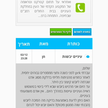
ואחראי על תחום קטרקט וטראומה
של המקטע הקדמי של העין במחלקת
העיניים בבית החולים רמב"ם
שבחיפה. התמחה ברפ...
כותרת
מאת
תאריך
02/12
עיניים יבשות
חן
23:28
שלום,
עברתי prk לפני כשנה וחצי ממספרים גבוהים יחסית.
לאחר כחודש מהניתוח חליתי בדלקת מסוג אדנו
שגרמה ליובש קיצוני בין היתר.
עד היום אני מרגיש ביובש שבא לידי ביטוי בטשטוש
ראייה ועיניים עייפות במהלך היום.. אין אודם משמעותי
בעיניים.
האם ניתן לדעת באמצעות בדיקה מה הסיבה ליובש
(הבנתי שזה ממגוון סיבות)? והאם יובש יכול לגרום