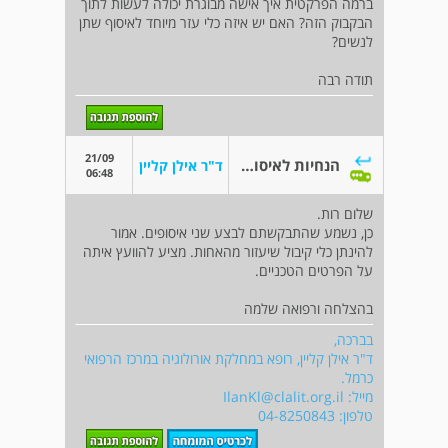
ברמה הפרקטית איך אישה מבוגרת יכולה לעשות לתוך
הבקבוק הזה? האם יש איזה כלי עזר מיוחד לאיסוף שתן
לנשים?
תודה רבה
21/09
הנחיות לאיסוף שתן אצל אישה
ד"ר אילן קליין
06:48
שלום רות.
כן, נשמע שהתבקשתם לבצע שני איסופים. אמור
להינתן כלי קיבול שיעזור מהאחות. מציע להוועץ איתה
על הפרטים הטכניים.
בהצלחה ורפואה שלמה
בברכה,
ד"ר אילן קליין, רופא במחלקת אורולוגיה במרכז הרפואי
כרמל.
מייל:
IlanKl@clalit.org.il
טלפון: 04-8250843