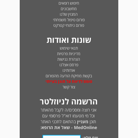
חיפוש רופאים
מחשבונים
המגזין שלנו
פורום טיפול משפחתי
פורום ניתוחי קטרקט
שונות ואודות
תנאי שימוש
מדיניות פרטיות
הצהרת נגישות
פרסם אצלנו
אודותינו
בקשת מחיקת הודעה מהפורום
טופס לדיווח על תוכן בעייתי
צור קשר
הרשמה לניוזלטר
אני רוצה ומסכים/ה לקבל מהאתר
וכל מי מטעמו דוא"ל פרסומי עם
תוכן
מעניין
בהתאם לתכני האתר
MedOnline - שאל את הרופא
:
שם מלא: