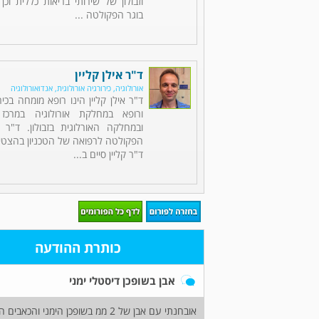
וזבולון של שירותי בריאות כללית וכן
בוגר הפקולטה ...
ד"ר אילן קליין
אורולוגיה, כירורגיה אורולוגית, אנדואורולוגיה
ד"ר אילן קליין הינו רופא מומחה בכירו
ורופא במחלקת אורולוגיה במרכז
ובמחלקה האורלוגית בזבולון. ד"ר ק
הפקולטה לרפואה של הטכניון בהצטיי
ד"ר קליין סיים ב...
כותרת ההודעה
אבן בשופכן דיסטלי ימני
אובחנתי עם אבן של 2 ממ בשופכן ה