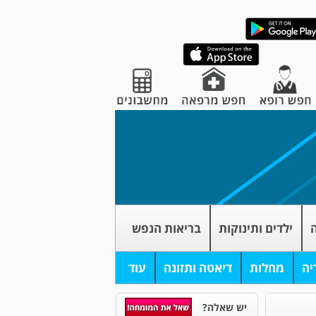
ה
ילדים ותינוקות
בריאות הנפש
יה
מחלות
דיאטה ותזונה
עוד
יש שאלה?