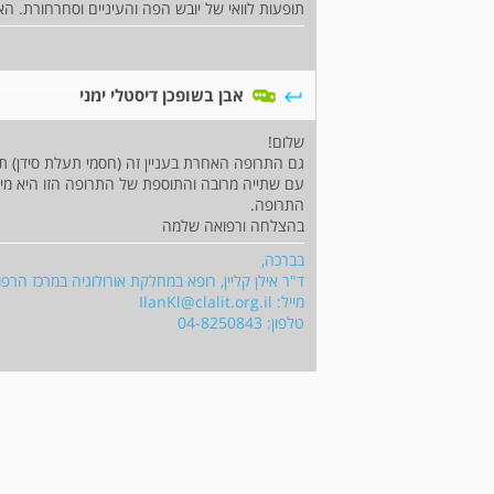
תופעות לוואי של יובש הפה והעיניים וסחרחורת. ה
אבן בשופכן דיסטלי ימני
שלום!
עם שתייה מרובה והתוספת של התרופה הזו היא מינ
התרופה.
בהצלחה ורפואה שלמה
בברכה,
ד"ר אילן קליין, רופא במחלקת אורולוגיה במרכז הרפו
מייל:
IlanKl@clalit.org.il
טלפון: 04-8250843