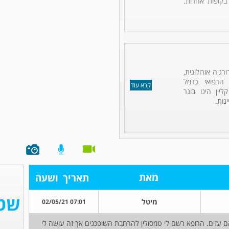
 בקופות אחרות.
רגיה אורולוגית,
 הרפואי כרמל
קרא עוד
ליין הינו בוגר
נות.
מאת
תאריך
ושעה
מיטל
07:01 02/05/21
ימני והכאבים הם עזים. הרופא רשם לי טמסולין להרחבת השופכנים אך זה עושה לי