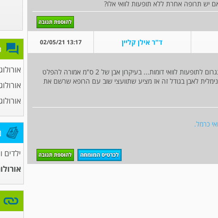
אם יש תרופה אחרת ללא תופעות לוואי אלו?
ד"ר אילן קליין
13:17 02/05/21
פ
אורולוג
גם התרופה האחרת בעניין זה (חסמי תעלת סידן) תגרום לתופעות לוואי דומות... בעיקרון אבן של 2 ס"מ אמורה להפלט
ימלית לאבן בגודל זה אז מציע שתוועצי שוב עם הרופא שרשם את
אורולוג
אורולוג
אי כרמל.
מ
ילדים ו
אורולו