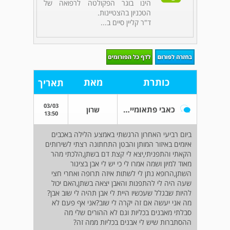
הינו בוגר הפקולטה לרפואה של
הטכניון בהצטיינות.
ד"ר קליין סיים ב...
כותרת
מאת
תאריך
03/03
כאבי פתאומיים באיזור המותן והבטן התחתונה
שרון
13:50
ביום רביעי האחרון הרגשתי באמצע הלילה באכבים
איומים באיזור המותן והבטן התחתונה רצתי לשירותים
הקאתי והתפניתי,יצא לי קצת דם בשתן,הלכתי מהר
מאוד למיון ושמה אמרו לי כי יש לי אבן בצינור
השתן,הרופא נתן לי לשתות איזה תרופה ואחרי חצי
שעה היה לי להתפנות והאבן יצאה בשתן,האם יכול
להיות שבגלל שעכשיו היית לי אבן תהיה לי שוב אבן?
מה אני יעשה אם זה יקרה לי שוב?אני אף פעם לא
סבלתי מאבנים בכליות וגם לא ההורים שלי מה
ההסתברות שיש לי אבנים בכליות ממה זה?