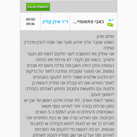
05/03
כאבי פתאומיים באיזור המותן והבטן התחתונה
ד"ר אילן קליין
09:36
שלום שרון.
נשמע שעבר עליך אירוע סוער ואני שמח להבין מדבריך
שחלף.
אני אחלק את התשובה לשני חלקים לטווח זמן הקצר
והארוך. בטווח זמן הקצר- לא פירטת איזו הדמיה
נעשתה והיכן היתה האבן ומה גודלה והאם היו אבנים
נוספות. אני משער שקיבלת המלצה לחזור על בדיקות
דם ולבצע אולטרא סאונד כליות למעקב כשבועיים
לאחר האירוע ואם לא קיבלת אני ממליץ לעשות כן
ולפנות עם התוצאות והמכתב מהמיון לאורולוג בקהילה
להמשך מעקב.
באשר לטווח הארוך, למי שהיה אירוע ראשון של אבן יש
כמובן סבירות גבוהה יותר לאירוע נוסף משאר
האוכולוסיה ולעיתים זה מגיע ל50% ב-5 השנים
הקרובות. אם האירוע קורה שוב אז כעת הסימנים יותר
מוכרים לך ואז יש לפנות לרופא בקהילה או למיון כפי
שעשית. יש מה לעשות כדי להקטין את הסבירות
לאירוע חוזר ועל כן אני שוב ממליץ לפנות לאורולוג