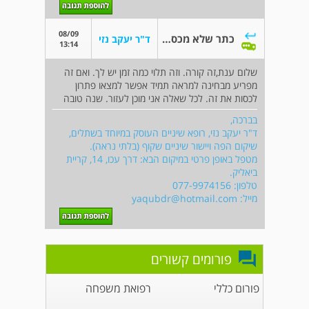
08/09
כתר שלא מכסה את כל השתל
ד"ר יעקב נזי
13:14
שלום ענת,זה קורה. וזה תלוי כמה זמן יש לך. ואם זה
מפריע מבחינה למראה תמיד אפשר למצאו פתרון
לכסות את זה. לכל שאלה אני מוכן לעזור. שנה טובה
בברכה,
ד"ר יעקב נזי, רופא שיניים העוסק במיוחד בשתלים,
שיקום הפה ויישור שיניים שקוף (בלתי נראה).
מטפל באופן פרטי במיקום הבא: דרך עכו, 14, קריית
ביאליק.
טלפון: 077-9974156
מייל:
yaqubdr@hotmail.com
פורומים קשורים
פורום כללי
רפואת משפחה