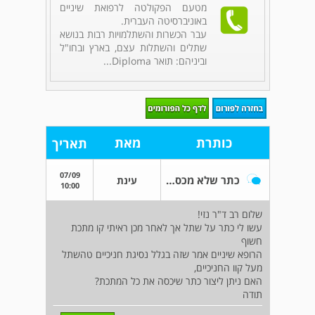
מטעם הפקולטה לרפואת שיניים
באוניברסיטה העברית.
עבר הכשרות והשתלמויות רבות בנושא
שתלים והשתלות עצם, בארץ ובחו"ל
וביניהם: תואר Diploma...
כותרת
מאת
תאריך
07/09
כתר שלא מכסה את כל השתל
עינת
10:00
שלום רב ד"ר נזי!
עשו לי כתר על שתל אך לאחר מכן ראיתי קו מתכת
חשוף
הרופא שיניים אמר שזה בגלל נסיגת חניכיים טהשתל
מעל קוו החניכיים,
האם ניתן ליצור כתר שיכסה את כל המתכת?
תודה