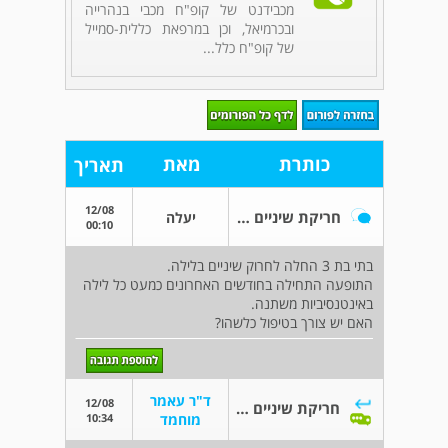
מכבידנט של קופ"ח מכבי בנהרייה
ובכרמיאל, וכן במרפאת כללית-סמייל
של קופ"ח כלל...
כותרת
מאת
תאריך
12/08
חריקת שיניים אצל בת 3
יעלה
00:10
בתי בת 3 החלה לחרוק שיניים בלילה.
התופעה התחילה בחודשים האחרונים כמעט כל לילה
באינטנסיביות משתנה.
האם יש צורך בטיפול כלשהו?
ד"ר עאמר
12/08
חריקת שיניים אצל בת 3
10:34
מוחמד