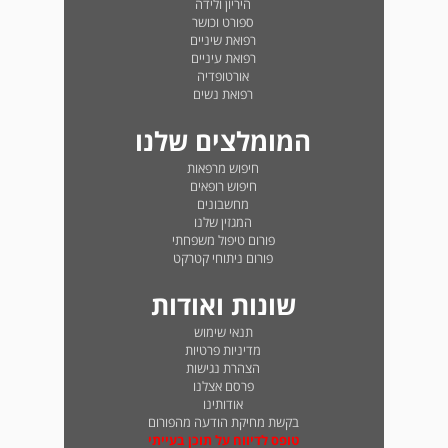
היריון ולידה
ספורט וכושר
רפואת שיניים
רפואת עיניים
אורטופדיה
רפואת נשים
המומלצים שלנו
חיפוש מרפאות
חיפוש רופאים
מחשבונים
המגזין שלנו
פורום טיפול משפחתי
פורום ניתוחי קטרקט
שונות ואודות
תנאי שימוש
מדיניות פרטיות
הצהרת נגישות
פרסם אצלנו
אודותינו
בקשת מחיקת הודעה מהפורום
טופס לדיווח על תוכן בעייתי