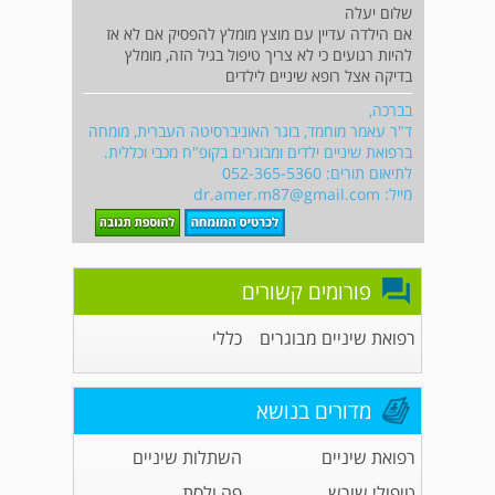
שלום יעלה
אם הילדה עדיין עם מוצץ מומלץ להפסיק אם לא אז
להיות רגועים כי לא צריך טיפול בגיל הזה, מומלץ
בדיקה אצל רופא שיניים לילדים
בברכה,
ד"ר עאמר מוחמד, בוגר האוניברסיטה העברית, מומחה
ברפואת שיניים ילדים ומבוגרים בקופ"ח מכבי וכללית.
לתיאום תורים: 052-365-5360‏
מייל:
dr.amer.m87@gmail.com
פורומים קשורים
רפואת שיניים מבוגרים
כללי
מדורים בנושא
רפואת שיניים
השתלות שיניים
טיפולי שורש
פה ולסת