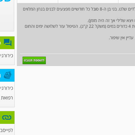
שלום רב, אשמח להתייעצות נוספות מעבר לרופא ילדים שלנו. בני בן ה-8 סובל כל חודשיים מפצעים לבנים בגרון המלווים
יצא שלילי אך זה היה מזמן).
ניסינו גם טיפול לבי. פאפא בסטרואידים על ידי המסת 4 כדורים במים (משקל 22 ק"ג). הטיפול עזר לשלושה ימים והחום
יין אין שיפור.
פ
כירורגי
מ
כירורגי
רפואת 
לפייסבו