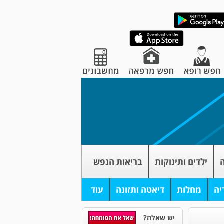
ה
ילדים ותינוקות
בריאות הנפש
יה
מחלות
דיאטה ותזונה
עוד
יש שאלה?