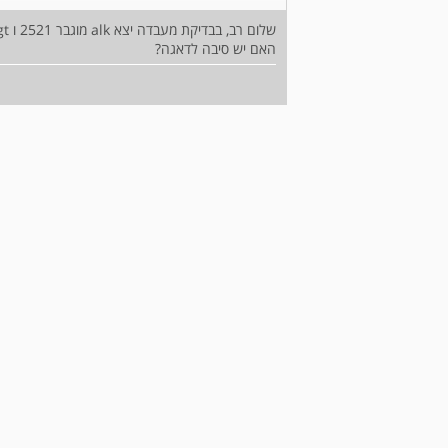
שלום רב, בבדיקת מעבדה יצא alk מוגבר 2521 ו ggt תקין 10.5ul. גם ast ו alt בטווח הנורמל.
האם יש סיבה לדאגה?