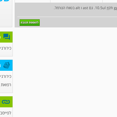
פ
כירורגי
מ
כירורגי
רפואת 
לפייסבו