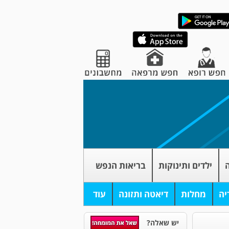
ה
ילדים ותינוקות
בריאות הנפש
יה
מחלות
דיאטה ותזונה
עוד
יש שאלה?