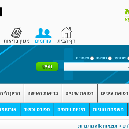
פורומים
רופאים
מאמרים
רפואת עיניים
רפואת שיניים
בריאות האישה
הריון וליד
משפחה וזוגיות
מיניות ויחסים
ספורט וכושר
אורטופד
דים
>
תוצאות alk מוגברות