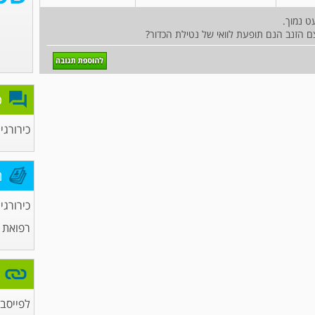
ט נמוך.
פ
כירורגי
מ
כירורגי
רפואת 
לפייסבו