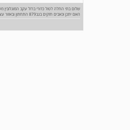
שלום בתי החלה לטול כדורי ברזל עקב המוגלובין מע
האם יתכן וכאבים חזקים בגב879 התחתון ובאזור עצם הזנב הנם תופעת לוואי של נטילת הכדור?