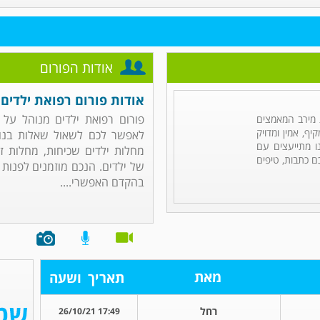
אודות הפורום
אודות פורום רפואת ילדים
פורום רפואת ילדים מנוהל על
מירב המאמצים
ף, אמין ומדויק
לאפשר לכם לשאול שאלות בנוש
ו מתייעצים עם
מחלות ילדים שכיחות, מחלות זי
ם כתבות, טיפים
של ילדים. הנכם מוזמנים לפנות
בהקדם האפשרי....
מאת
תאריך
ושעה
רחל
17:49 26/10/21