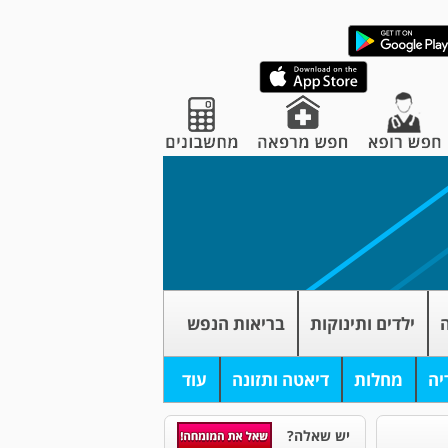
ה
ילדים ותינוקות
בריאות הנפש
יה
מחלות
דיאטה ותזונה
עוד
יש שאלה?