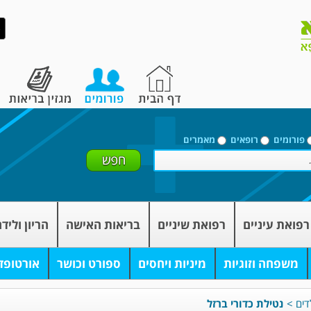
פורומים
רופאים
מאמרים
רפואת עיניים
רפואת שיניים
בריאות האישה
הריון וליד
משפחה וזוגיות
מיניות ויחסים
ספורט וכושר
אורטופד
דים
>
נטילת כדורי ברזל