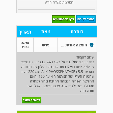
והמלצות משדה הידע...
כותרת
מאת
תאריך
04/10
חומצה אורית גבוהה בילדה
נירית
11:23
שלום דוקטור
בתי בת 13 מתלוננת על כאבי ראש .בבדיקת דם נמצא
ש uric acid הוא 6 בעוד שהגבול העליון של הנורמה
הוא עד 5.5 ו ALK PHOSSPHATASE הוא 220 בעוד
שהטווח העליון של הנורמה הוא עד 160 .האם
החומצה האורית הגבוהה מחייבת בירור למחלה
מטבולית שכן ילדתי אינה שמנה ואוכלת אוכל מאוזן
תודה רבה