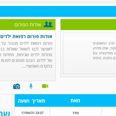
אודות הפורום
אודות פורום רפואת ילדים
פורום רפואת ילדים מנוהל על
מירב המאמצים
ף, אמין ומדויק
לאפשר לכם לשאול שאלות בנוש
ו מתייעצים עם
מחלות ילדים שכיחות, מחלות זי
ם כתבות, טיפים
של ילדים. הנכם מוזמנים לפנות
בהקדם האפשרי....
מאת
תאריך
ושעה
הדר
23:27 17/04/21