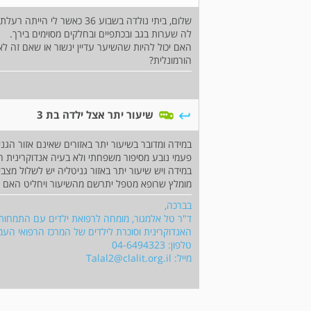
לה שערות בגב ובכתפיים ובחלקים מסוימים בירך.
האם יכול להיות שהשיער עדיין ינשור או שאם זה ל
הורמונלית?
שיעור יתר אצל ילדה בת 3
במידה ומדובר בשיעור יתר באזורים שאינם אזור הגנ
פעמי נובע מסיפור משפחתי ולא בעיה אנדוקרינית ה
במידה ויש שיעור יתר באזור גניטליה יש לשלול מצבי
מומלץ שרופא מטפל יתרשם מהשיעור ויחליט האם יש
בברכה,
ד"ר טל אלמגור, מומחה לרפואת ילדים עם התמחות על
האנדוקרינית וסוכרת לילדים של המרכז הרפואי הע
טלפון: 04-6494323
מייל:
Talal2@clalit.org.il