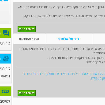
שלום, ביתי נולדה בשבוע 36 כאשר לי הייתה רעלת הריון והיא הייתה פג עקב משקל נמוך. היא היום כבר כמעט בת 3 ויש
א נשר עד עכשיו זה כבר לא ינשור? יש צורך לקחת אותה לבדיקה
פ
ד"ר טל אלמגור
16:31 03/10/21
כירורגי
יטליה או או אזור בית שחי מדובר במצב שנקרה היפרטריכוזיס שהרבה
ורמונלית
ם כגון התבגרות מוקדמת או בעיות אדרנליות .
מ
 צורך בבירור
כירורגי
 באנדוקרינולוגיה ילדים. רופא בכיר במחלקת ילדים ב' וביחידה
רפואת 
מק בעפולה.
לפייסבו