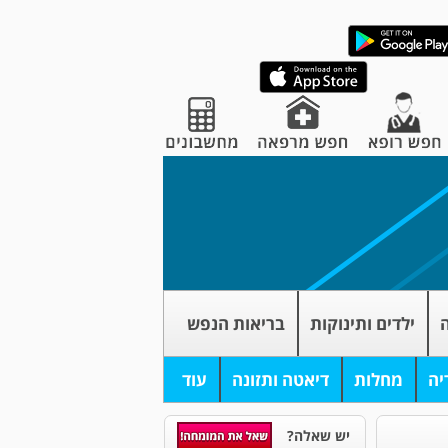
ה
ילדים ותינוקות
בריאות הנפש
יה
מחלות
דיאטה ותזונה
עוד
יש שאלה?