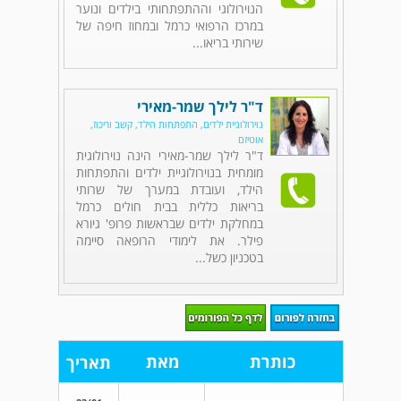
הנוירולוגי וההתפתחותי בילדים ונוער
במרכז הרפואי כרמל ובמחוז חיפה של
שירותי בריאו...
ד"ר לילך שמר-מאירי
נוירולוגיית ילדים, התפתחות הילד, קשב וריכוז,
אוטיזם
ד"ר לילך שמר-מאירי הינה נוירולוגית
מומחית בנוירולוגיית ילדים והתפתחות
הילד, ועובדת במערך של שרותי
בריאות כללית בבית חולים כרמל
במחלקת ילדים שבראשות פרופ' גיורא
פילר. את לימודי הרופאה סיימה
בטכניון כשל...
כותרת
מאת
תאריך