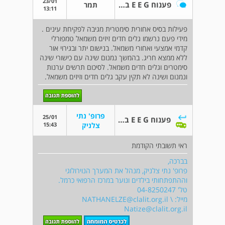
23/01
פענוח E E G בהמשך לשאלה ששאלתי
תמר
13:11
פעילות בסיס אחורית סימטרית מגיבה לפקיחת עינים .
מידי פעם נרשמו גלים חדים זיזים משמאל טמפורלי
קדמי אמצעי ואחורי משמאל. בנישום יתר ובגירוי אור
ללא ממצא חריג. בהמשך נמנום שינה עם כישורי שינה
סימטרים וגלים חדים משמאל. לסיכום תרשים ערנות
ונמנום ושינה לא תקין עקב גלים חדים וזיזים משמאל.
פרופ' נתי
25/01
פענוח E E G בהמשך לשאלה ששאלתי
15:43
צלניק
ראי תשובתי הקודמת
בברכה,
פרופ' נתי צלניק, מנהל את המערך הנוירולוגי
וההתפתחותי בילדים ונוער במרכז הרפואי כרמל.
טל' 04-8250247
מייל:
\
NATHANELZE@clalit.org.il
Natize@clalit.org.il