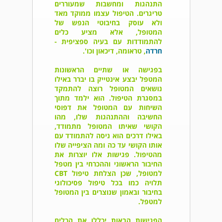
התנהגות ומחשבות שמעוררים
טריגרים. הטיפול עצמו ממוקד מאד
ולא עוסק בחיבוטי הנפש של
המטופל, אלא מציע כלים
להתמודדות עם בעיה ספציפית -
חרדה
, טראומה, דיכאון וכו'.
בפגישה או שתיים הראשונות
המטפל יבצע אינטייק בו יברר באילו
נושאים המטופל רוצה להתמקד
במסגרת הטיפול. הוא ילמד מתוך
השיחות עם המטופל את דפוסי
החשיבה וההתנהגות שלו, מהו
הקושי שאיתו המטופל מתמודד,
באילו דרכים הוא ניסה להתמודד עם
אותו הקושי עד כה ומה הציפייה שלו
מהטיפול. פגישות אלו יוצרות את
החיבור הראשוני וההכרחי בין מטפל
למטופל, שכן הצלחת טיפול CBT
תלויה כמו בכל טיפול פסיכולוגי
בחיבור ובאמון שנוצרים בין המטופל
למטפל.
הפגישות הבאות יכללו את הכלים