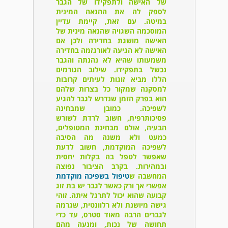
של האישה ולתפקידו של הגבר
לספק לה את ההנאה המינית
במיטה. עם זאת, קיימת עדיין
המוסכמה השגויה שהנאה מינית של
האישה מושגת בחדירה ולכן אם
האישה לא הגיעה לאורגזמה בחדירה
משמעותו שהיא לא נהנתה והגבר
נכשל בתפקידו. שילוב הגורמים
הללו מביא זוגות לעיתים קרובות
למסקנה שמקור כל בצרות שלהם
הוא בפרק הזמן שנדרש לגבר להגיע
לשפיכה. כמובן שמבחינה
פסיכותרפית, חשוב לרדת לשורש
הבעיה, אולם מבחינת המטופלים,
כמעט ולא משנה מה הסיבה
לשפיכה המוקדמת, חשוב לדעת
שאפשר לטפל בה בקלות יחסית
ובמהירות. בקרב הציבור נפוצה
המחשבה ש
טיפול בשפיכה מוקדמת
אפשרי אך ורק כאשר לגבר יש בת זוג
קבועה שהוא יכול לתרגל איתה. זוהי
גישה מיושנת ולא רלוונטית, שגרמה
לגברים הרבה מאוד סטרס, עד כדי
תחושה של נכות, ומנעה מהם