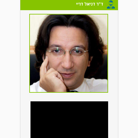
ד"ר דניאל דריי