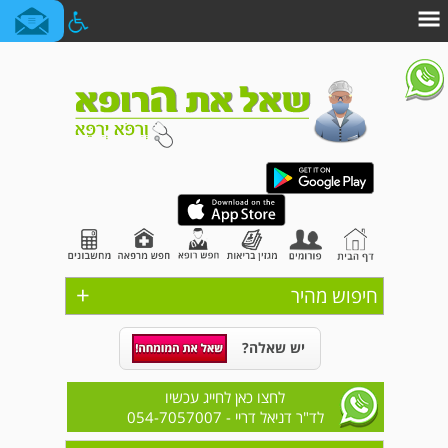
+
חיפוש מהיר
יש שאלה?
לחצו כאן לחייג עכשיו
לד"ר דניאל דריי
- 054-7057007