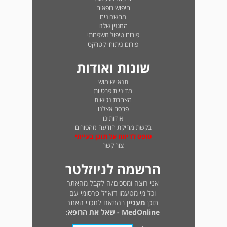
חיפוש רופאים
מחשבונים
המגזין שלנו
פורום טיפול משפחתי
פורום ניתוחי קטרקט
שונות ואודות
תנאי שימוש
מדיניות פרטיות
הצהרת נגישות
פרסם אצלנו
אודותינו
בקשת מחיקת הודעה מהפורום
טופס לדיווח על תוכן בעייתי
צור קשר
הרשמה לניוזלטר
אני רוצה ומסכים/ה לקבל מהאתר
וכל מי מטעמו דוא"ל פרסומי עם
תוכן
מעניין
בהתאם לתכני האתר
MedOnline - שאל את הרופא
: