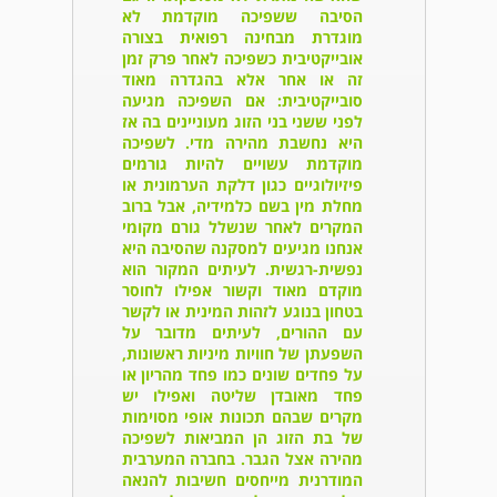
הסיבה ששפיכה מוקדמת לא
מוגדרת מבחינה רפואית בצורה
אובייקטיבית כשפיכה לאחר פרק זמן
זה או אחר אלא בהגדרה מאוד
סובייקטיבית: אם השפיכה מגיעה
לפני ששני בני הזוג מעוניינים בה אז
היא נחשבת מהירה מדי. לשפיכה
מוקדמת עשויים להיות גורמים
פיזיולוגיים כגון דלקת הערמונית או
מחלת מין בשם כלמידיה, אבל ברוב
המקרים לאחר שנשלל גורם מקומי
אנחנו מגיעים למסקנה שהסיבה היא
נפשית-רגשית. לעיתים המקור הוא
מוקדם מאוד וקשור אפילו לחוסר
בטחון בנוגע לזהות המינית או לקשר
עם ההורים, לעיתים מדובר על
השפעתן של חוויות מיניות ראשונות,
על פחדים שונים כמו פחד מהריון או
פחד מאובדן שליטה ואפילו יש
מקרים שבהם תכונות אופי מסוימות
של בת הזוג הן המביאות לשפיכה
מהירה אצל הגבר. בחברה המערבית
המודרנית מייחסים חשיבות להנאה