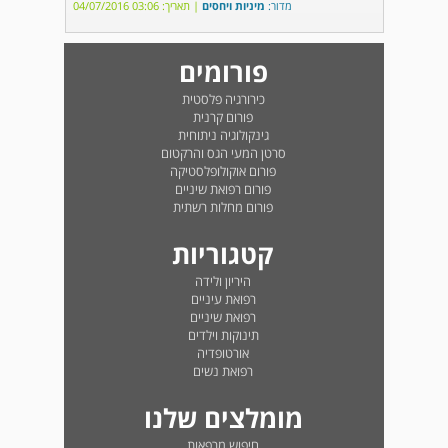
מדור:
מיניות ויחסים
| תאריך: 03:06 04/07/2016
פורומים
כירורגיה פלסטית
פורום קרנית
גינקולוגיה ניתוחית
סרטן המעי הגס והרקטום
פורום אוקולופלסטיקה
פורום רפואת שיניים
פורום מחלות רשתית
קטגוריות
היריון ולידה
רפואת עיניים
רפואת שיניים
תינוקות וילדים
אורטופדיה
רפואת נשים
מומלצים שלנו
חיפוש מרפאות