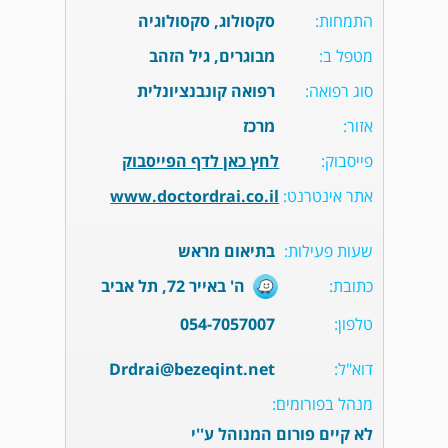
התמחות:
סקסולוג, סקסולוגיה
מטפל ב:
מבוגרים, גיל הזהב
סוג רפואה:
רפואה קונבנציונלית
אזור:
מרכז
פייסבוק:
לחץ כאן לדף הפייסבוק
אתר אינטרנט:
www.doctordrai.co.il
שעות פעילות:
בתיאום מראש
כתובת:
ה' באייר 72, תל אביב
טלפון:
054-7057007
דוא"ל:
Drdrai@bezeqint.net
מנהל בפורומים:
לא קיים פורום המנוהל ע''י