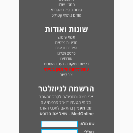
המגזין שלנו
פורום טיפול משפחתי
פורום ניתוחי קטרקט
שונות ואודות
תנאי שימוש
מדיניות פרטיות
הצהרת נגישות
פרסם אצלנו
אודותינו
בקשת מחיקת הודעה מהפורום
טופס לדיווח על תוכן בעייתי
צור קשר
הרשמה לניוזלטר
אני רוצה ומסכים/ה לקבל מהאתר
וכל מי מטעמו דוא"ל פרסומי עם
תוכן
מעניין
בהתאם לתכני האתר
MedOnline - שאל את הרופא
:
שם מלא:
דוא"ל: