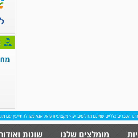
א
מחפ
נו הסברים כלליים שאינם מחליפים יעוץ מקצועי ורפואי. אנא גשו להתייעץ עם מומח
ות
מומלצים שלנו
שונות ואודות