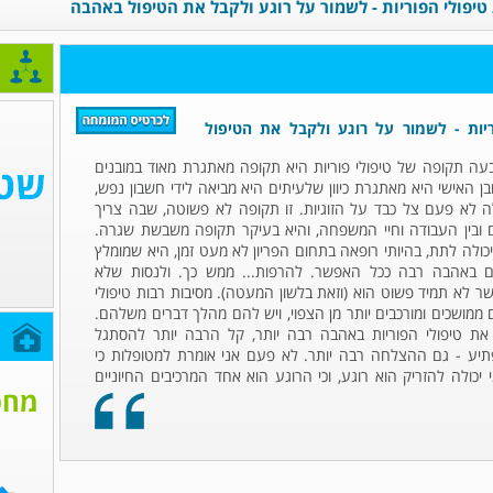
טיפולי הפוריות - לשמור על רוגע ולקבל את הטיפול באהבה
יות - לשמור על רוגע ולקבל את הטיפול
ה תקופה של טיפולי פוריות היא תקופה מאתגרת מאוד במובנים
בן האישי היא מאתגרת כיוון שלעיתים היא מביאה לידי חשבון נפש,
ה לא פעם צל כבד על הזוגיות. זו תקופה לא פשוטה, שבה צריך
ם ובין העבודה וחיי המשפחה, והיא בעיקר תקופה משבשת שגרה.
ולה לתת, בהיותי רופאה בתחום הפריון לא מעט זמן, היא שמומלץ
ם באהבה רבה ככל האפשר. להרפות... ממש כך. ולנסות שלא
 לא תמיד פשוט הוא (וזאת בלשון המעטה). מסיבות רבות טיפולי
 ממושכים ומורכבים יותר מן הצפוי, ויש להם מהלך דברים משלהם.
ח
את טיפולי הפוריות באהבה רבה יותר, קל הרבה יותר להסתגל
מפתיע - גם ההצלחה רבה יותר. לא פעם אני אומרת למטופלות כי
 יכולה להזריק הוא רוגע, וכי הרוגע הוא אחד המרכיבים החיוניים
מחפ