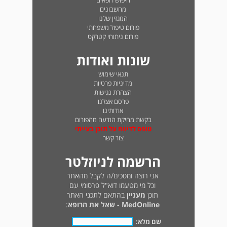
חיפוש רופאים
מחשבונים
המגזין שלנו
פורום טיפול משפחתי
פורום ניתוחי קטרקט
שונות ואודות
תנאי שימוש
מדיניות פרטיות
הצהרת נגישות
פרסם אצלנו
אודותינו
בקשת מחיקת הודעה מהפורום
טופס לדיווח על תוכן בעייתי
צור קשר
הרשמה לניוזלטר
אני רוצה ומסכים/ה לקבל מהאתר
וכל מי מטעמו דוא"ל פרסומי עם
תוכן
מעניין
בהתאם לתכני האתר
MedOnline - שאל את הרופא
:
שם מלא: