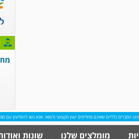
א
מחפ
נו הסברים כלליים שאינם מחליפים יעוץ מקצועי ורפואי. אנא גשו להתייעץ עם מומח
ות
מומלצים שלנו
שונות ואודות