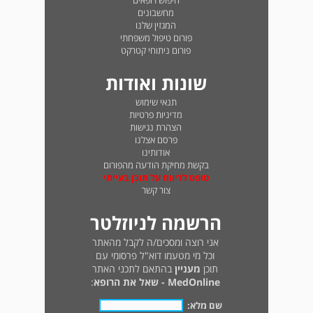
חיפוש רופאים
מחשבונים
המגזין שלנו
פורום טיפול משפחתי
פורום ניתוחי קטרקט
שונות ואודות
תנאי שימוש
מדיניות פרטיות
הצהרת נגישות
פרסם אצלנו
אודותינו
בקשת מחיקת הודעה מהפורום
טופס לדיווח על תוכן בעייתי
צור קשר
הרשמה לניוזלטר
אני רוצה ומסכים/ה לקבל מהאתר
וכל מי מטעמו דוא"ל פרסומי עם
תוכן
מעניין
בהתאם לתכני האתר
MedOnline - שאל את הרופא
:
שם מלא: